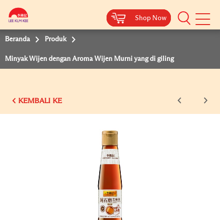
Shop Now
Shop Now
Shop Now
Shop Now
Shop Now
Beranda
Produk
Minyak Wijen dengan Aroma Wijen Murni yang di giling
KEMBALI KE