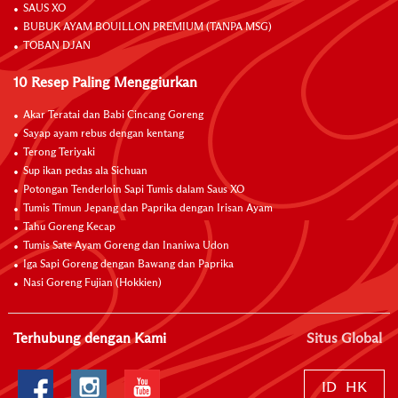
SAUS XO
BUBUK AYAM BOUILLON PREMIUM (TANPA MSG)
TOBAN DJAN
10 Resep Paling Menggiurkan
Akar Teratai dan Babi Cincang Goreng
Sayap ayam rebus dengan kentang
Terong Teriyaki
Sup ikan pedas ala Sichuan
Potongan Tenderloin Sapi Tumis dalam Saus XO
Tumis Timun Jepang dan Paprika dengan Irisan Ayam
Tahu Goreng Kecap
Tumis Sate Ayam Goreng dan Inaniwa Udon
Iga Sapi Goreng dengan Bawang dan Paprika
Nasi Goreng Fujian (Hokkien)
Terhubung dengan Kami
Situs Global
ID
HK