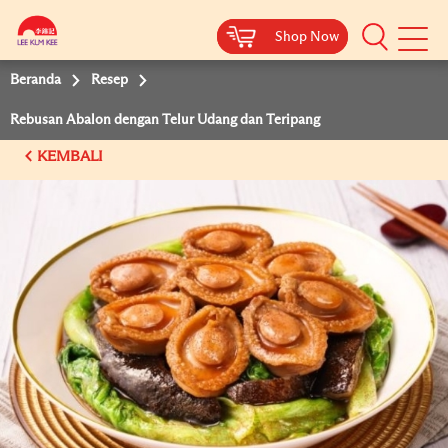
Shop Now
Shop Now
Beranda
Resep
Rebusan Abalon dengan Telur Udang dan Teripang
KEMBALI