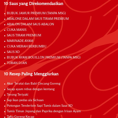
10 Saus yang Direkomendasikan
BUBUK JAMUR PREMIUM (TANPA MSG)
ABALONE DALAM SAUS TIRAM PREMIUM
ABALON DALAM SAUS ABALON
CUKA MANIS
SAUS TIRAM PREMIUM
MARINADE AYAM
CUKA MERAH BERBUMBU
SAUS XO
BUBUK AYAM BOUILLON PREMIUM (TANPA MSG)
TOBAN DJAN
10 Resep Paling Menggiurkan
Akar Teratai dan Babi Cincang Goreng
Sayap ayam rebus dengan kentang
Terong Teriyaki
Sup ikan pedas ala Sichuan
Potongan Tenderloin Sapi Tumis dalam Saus XO
Tumis Timun Jepang dan Paprika dengan Irisan Ayam
Tahu Goreng Kecap