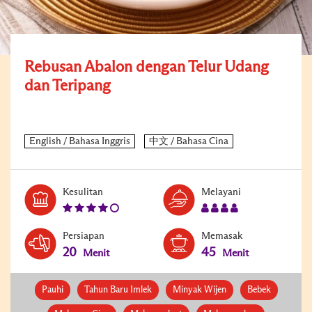
Rebusan Abalon dengan Telur Udang
dan Teripang
Level:
Serves:
Kesulitan
Melayani
4
4
Persiapan
Memasak
20
45
Menit
Menit
Pauhi
Tahun Baru Imlek
Minyak Wijen
Bebek