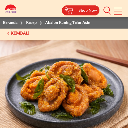
Shop Now
Shop Now
Beranda
Resep
Abalon Kuning Telur Asin
KEMBALI