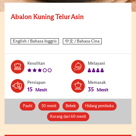
Abalon Kuning Telur Asin
Level:
Serves:
Kesulitan
Melayani
3
4
Persiapan
Memasak
15
35
Menit
Menit
Pauhi
30 menit
Bebek
Hidang pembuka
Kurang dari 60 menit