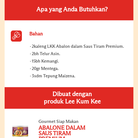
Apa yang Anda Butuhkan?
Bahan
2kaleng LKK Abalon dalam Saus Tiram Premium.
2bh Telur Asin.
15bh Kemangi.
20gr Mentega.
3sdm Tepung Maizena.
Dibuat dengan
produk Lee Kum Kee
Gourmet Siap Makan
ABALONE DALAM
SAUS TIRAM