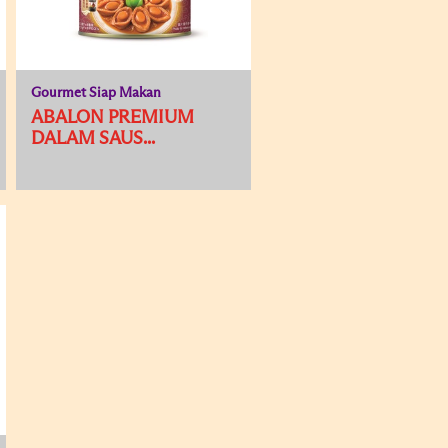
Gourmet Siap Makan
ABALON PREMIUM
DALAM SAUS...