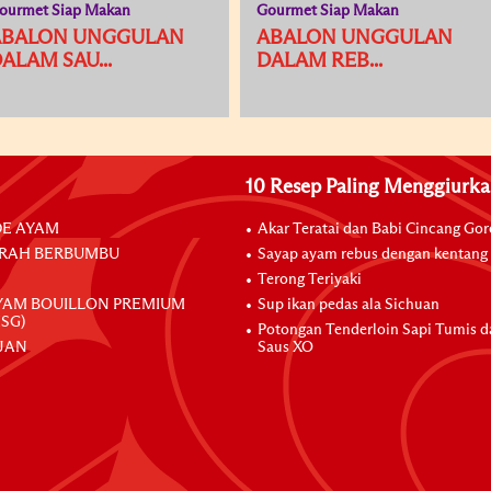
ourmet Siap Makan
Gourmet Siap Makan
ABALON UNGGULAN
ABALON UNGGULAN
ALAM SAU...
DALAM REB...
10 Resep Paling Menggiurk
E AYAM
Akar Teratai dan Babi Cincang Go
RAH BERBUMBU
Sayap ayam rebus dengan kentang
Terong Teriyaki
YAM BOUILLON PREMIUM
Sup ikan pedas ala Sichuan
SG)
Potongan Tenderloin Sapi Tumis 
JAN
Saus XO