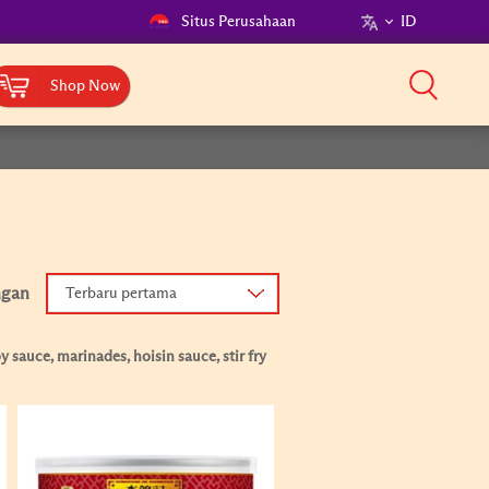
Situs Perusahaan
ID
Shop Now
ngan
Terbaru pertama
 sauce, marinades, hoisin sauce, stir fry