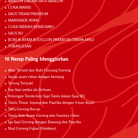
ABALON DALAM SAUS ABALON
CUKA MANIS
SAUS TIRAM PREMIUM
MARINADE AYAM
CUKA MERAH BERBUMBU
SAUS XO
BUBUK AYAM BOUILLON PREMIUM (TANPA MSG)
TOBAN DJAN
10 Resep Paling Menggiurkan
Akar Teratai dan Babi Cincang Goreng
Sayap ayam rebus dengan kentang
Terong Teriyaki
Sup ikan pedas ala Sichuan
Potongan Tenderloin Sapi Tumis dalam Saus XO
Tumis Timun Jepang dan Paprika dengan Irisan Ayam
Tahu Goreng Kecap
Tumis Sate Ayam Goreng dan Inaniwa Udon
Iga Sapi Goreng dengan Bawang dan Paprika
Nasi Goreng Fujian (Hokkien)