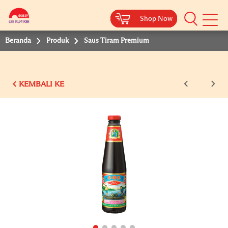
Shop Now
Shop Now
Shop Now
Shop Now
Shop Now
Beranda
Produk
Saus Tiram Premium
KEMBALI KE