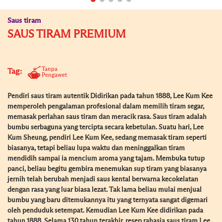
Saus tiram
SAUS TIRAM PREMIUM
Tanpa
Tag:
Pengawet
Pendiri saus tiram autentik Didirikan pada tahun 1888, Lee Kum Kee
memperoleh pengalaman profesional dalam memilih tiram segar,
memasak perlahan saus tiram dan meracik rasa. Saus tiram adalah
bumbu serbaguna yang tercipta secara kebetulan. Suatu hari, Lee
Kum Sheung, pendiri Lee Kum Kee, sedang memasak tiram seperti
biasanya, tetapi beliau lupa waktu dan meninggalkan tiram
mendidih sampai ia mencium aroma yang tajam. Membuka tutup
panci, beliau begitu gembira menemukan sup tiram yang biasanya
jernih telah berubah menjadi saus kental berwarna kecokelatan
dengan rasa yang luar biasa lezat. Tak lama beliau mulai menjual
bumbu yang baru ditemukannya itu yang ternyata sangat digemari
oleh penduduk setempat. Kemudian Lee Kum Kee didirikan pada
tahun 1888. Selama 130 tahun terakhir, resep rahasia saus tiram Lee