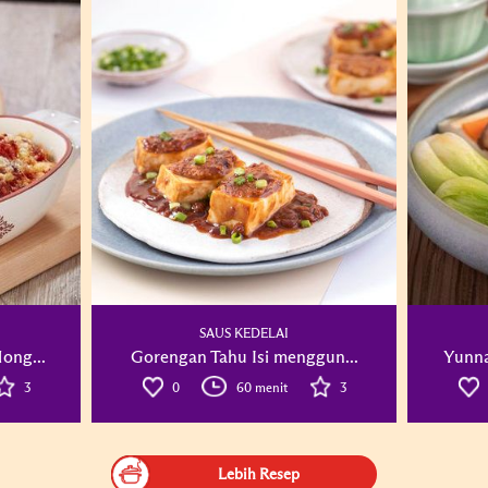
SAUS KEDELAI
ong...
Gorengan Tahu Isi menggun...
Yunna
3
0
60 menit
3
Lebih Resep