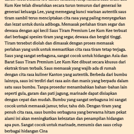
Kum Kee telah diwariskan secara turun temurun dari generasi ke
generasi keluarga Lee, yang memegang kunci warisan autentik saus
tiram sambil terus menciptakan cita rasa yang paling menyegarkan
dan lezat untuk dunia adiboga. Memasak perlahan tiram segar dan
dewasa dengan api kecil Saus Tiram Premium Lee Kum Kee terbuat
dari berbagai spesies tiram yang segar, dewasa dan bergizi tinggi.
Tiram tersebut diolah dan dimasak dengan proses memasak
perlahan yang unik untuk memastikan cita rasa tiram tetap terjaga.
Saus yang sangat serbaguna, sangat cocok untuk hidangan Asia dan
Barat Saus Tiram Premium Lee Kum Kee dibuat secara khusus dari
ekstrak tiram terbaik. Saus memasak yang wajib ada di rumah
dengan cita rasa kuliner Kanton yang autentik. Berbeda dari bumbu
lainnya, saus ini terdiri dari rasa asin dan manis yang berpadu dalam
satu saus bumbu. Tanpa prosedur menambahkan bahan-bahan lain
seperti gula, garam dan pati jagung, marinade dapat disiapkan
dengan cepat dan mudah. Bumbu yang sangat serbaguna ini sangat
cocok untuk memasak jamur, telur, tahu dsb. Dengan tiram yang
penuh cita rasa, saus bumbu serbaguna yang berwarna hitam pekat
alami ini akan meningkatkan kelezatan dan penampilan hidangan
apa pun. Sangat cocok untuk marinade, menumis dan saus celup
berbagai hidangan Cina