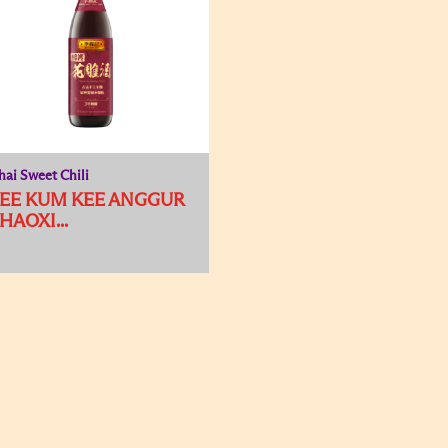
hai Sweet Chili
EE KUM KEE ANGGUR
HAOXI...