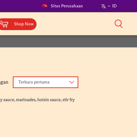
Situs Perusahaan
ID
Shop Now
ngan
Terbaru pertama
 sauce, marinades, hoisin sauce, stir fry