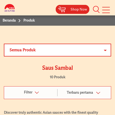
Shop Now
Shop Now
Beranda
Produk
Semua Produk
Saus Sambal
10 Produk
Filter
Terbaru pertama
Discover truly authentic Asian sauces with the finest quality