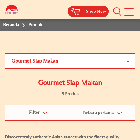
Shop Now
Shop Now
Beranda
Produk
Gourmet Siap Makan
Gourmet Siap Makan
8 Produk
Filter
Terbaru pertama
Discover truly authentic Asian sauces with the finest quality