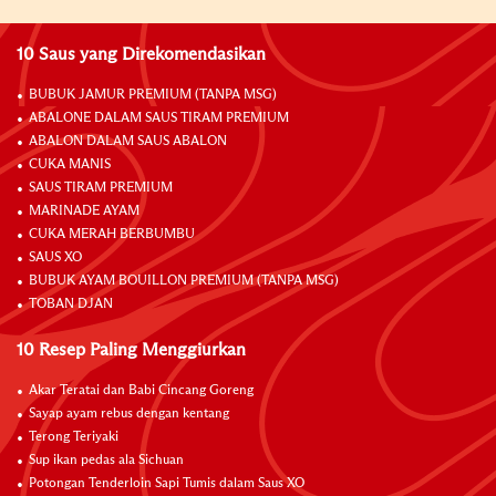
10 Saus yang Direkomendasikan
BUBUK JAMUR PREMIUM (TANPA MSG)
ABALONE DALAM SAUS TIRAM PREMIUM
ABALON DALAM SAUS ABALON
CUKA MANIS
SAUS TIRAM PREMIUM
MARINADE AYAM
CUKA MERAH BERBUMBU
SAUS XO
BUBUK AYAM BOUILLON PREMIUM (TANPA MSG)
TOBAN DJAN
10 Resep Paling Menggiurkan
Akar Teratai dan Babi Cincang Goreng
Sayap ayam rebus dengan kentang
Terong Teriyaki
Sup ikan pedas ala Sichuan
Potongan Tenderloin Sapi Tumis dalam Saus XO