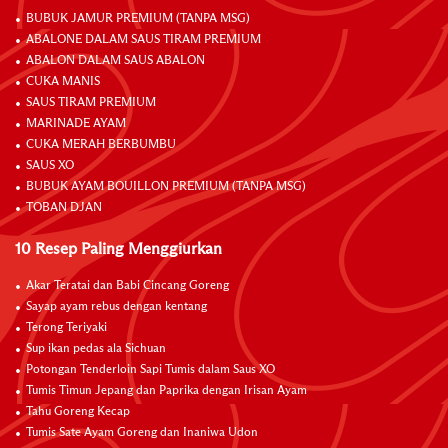
BUBUK JAMUR PREMIUM (TANPA MSG)
ABALONE DALAM SAUS TIRAM PREMIUM
ABALON DALAM SAUS ABALON
CUKA MANIS
SAUS TIRAM PREMIUM
MARINADE AYAM
CUKA MERAH BERBUMBU
SAUS XO
BUBUK AYAM BOUILLON PREMIUM (TANPA MSG)
TOBAN DJAN
10 Resep Paling Menggiurkan
Akar Teratai dan Babi Cincang Goreng
Sayap ayam rebus dengan kentang
Terong Teriyaki
Sup ikan pedas ala Sichuan
Potongan Tenderloin Sapi Tumis dalam Saus XO
Tumis Timun Jepang dan Paprika dengan Irisan Ayam
Tahu Goreng Kecap
Tumis Sate Ayam Goreng dan Inaniwa Udon