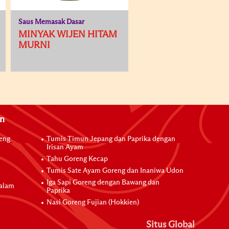
Saus Memasak Dasar
MINYAK WIJEN HITAM
MURNI
an
reng
Tumis Timun Jepang dan Paprika dengan
Irisan Ayam
Tahu Goreng Kecap
Tumis Sate Ayam Goreng dan Inaniwa Udon
Iga Sapi Goreng dengan Bawang dan
dalam
Paprika
Nasi Goreng Fujian (Hokkien)
Situs Global