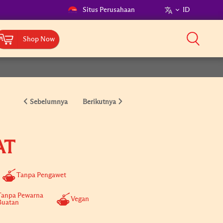
Situs Perusahaan
ID
Shop Now
Sebelumnya
Berikutnya
AT
Tanpa Pengawet
Tanpa Pewarna
Vegan
Buatan