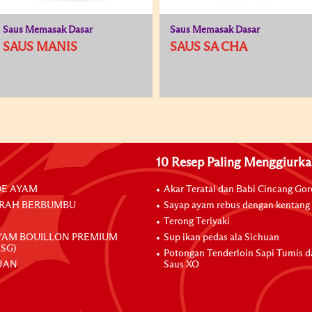
Saus Memasak Dasar
Saus Memasak Dasar
SAUS MANIS
SAUS SA CHA
10 Resep Paling Menggiurk
E AYAM
Akar Teratai dan Babi Cincang Go
RAH BERBUMBU
Sayap ayam rebus dengan kentang
Terong Teriyaki
YAM BOUILLON PREMIUM
Sup ikan pedas ala Sichuan
SG)
Potongan Tenderloin Sapi Tumis 
JAN
Saus XO