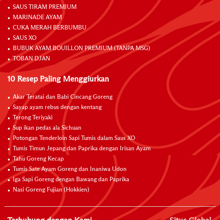
SAUS TIRAM PREMIUM
MARINADE AYAM
CUKA MERAH BERBUMBU
SAUS XO
BUBUK AYAM BOUILLON PREMIUM (TANPA MSG)
TOBAN DJAN
10 Resep Paling Menggiurkan
Akar Teratai dan Babi Cincang Goreng
Sayap ayam rebus dengan kentang
Terong Teriyaki
Sup ikan pedas ala Sichuan
Potongan Tenderloin Sapi Tumis dalam Saus XO
Tumis Timun Jepang dan Paprika dengan Irisan Ayam
Tahu Goreng Kecap
Tumis Sate Ayam Goreng dan Inaniwa Udon
Iga Sapi Goreng dengan Bawang dan Paprika
Nasi Goreng Fujian (Hokkien)