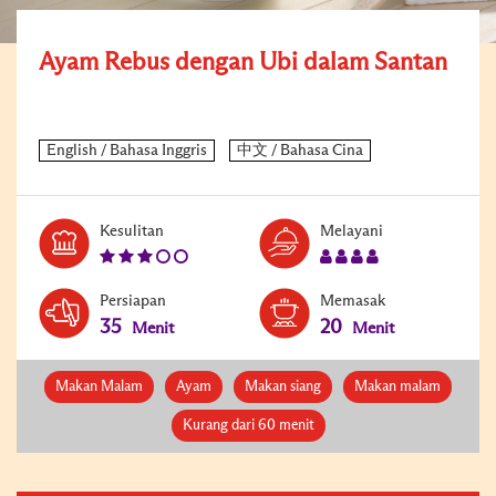
Ayam Rebus dengan Ubi dalam Santan
Level:
Serves:
Kesulitan
Melayani
3
4
Persiapan
Memasak
35
20
Menit
Menit
Makan Malam
Ayam
Makan siang
Makan malam
Kurang dari 60 menit