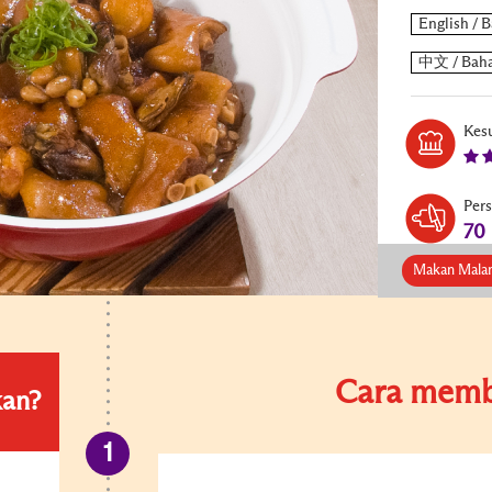
Kesu
Per
70
Makan Mala
Cara memb
kan?