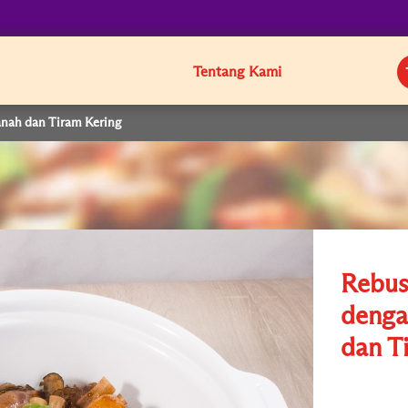
Tentang Kami
anah dan Tiram Kering
Rebus
denga
dan T