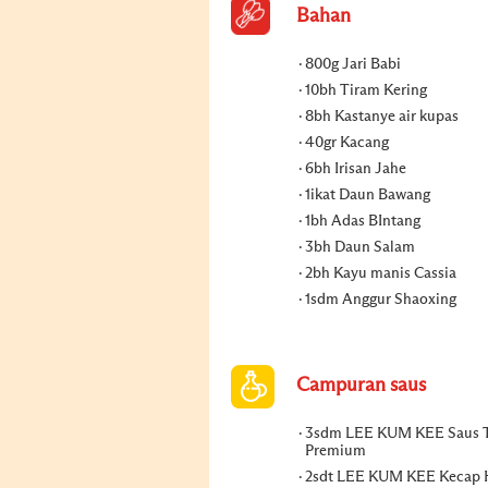
Bahan
800g Jari Babi
10bh Tiram Kering
8bh Kastanye air kupas
40gr Kacang
6bh Irisan Jahe
1ikat Daun Bawang
1bh Adas BIntang
3bh Daun Salam
2bh Kayu manis Cassia
1sdm Anggur Shaoxing
Campuran saus
3sdm LEE KUM KEE Saus 
Premium
2sdt LEE KUM KEE Kecap 