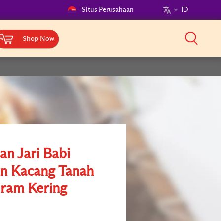
Situs Perusahaan
ID
Shop Now
an Jari Babi
n Kacang Tanah
iram Kering