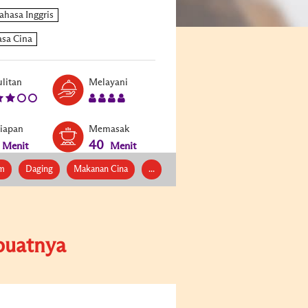
Level:
Serves:
litan
Melayani
3
4
siapan
Memasak
40
Menit
Menit
m
Daging
Makanan Cina
...
uatnya