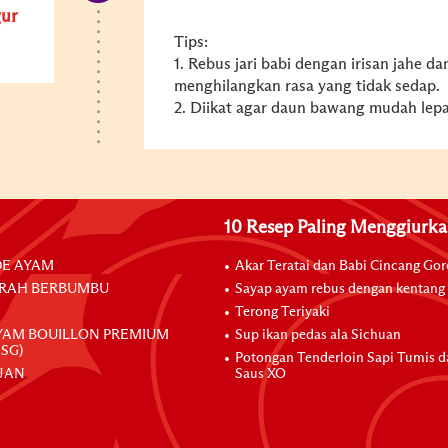
ur
Tips:
1. Rebus jari babi dengan irisan jahe
menghilangkan rasa yang tidak sedap.
2. Diikat agar daun bawang mudah lepas
10 Resep Paling Menggiurk
E AYAM
Akar Teratai dan Babi Cincang Go
RAH BERBUMBU
Sayap ayam rebus dengan kentang
Terong Teriyaki
YAM BOUILLON PREMIUM
Sup ikan pedas ala Sichuan
SG)
Potongan Tenderloin Sapi Tumis 
JAN
Saus XO