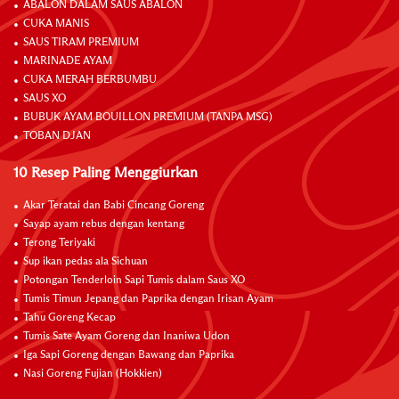
ABALON DALAM SAUS ABALON
CUKA MANIS
SAUS TIRAM PREMIUM
MARINADE AYAM
CUKA MERAH BERBUMBU
SAUS XO
BUBUK AYAM BOUILLON PREMIUM (TANPA MSG)
TOBAN DJAN
10 Resep Paling Menggiurkan
Akar Teratai dan Babi Cincang Goreng
Sayap ayam rebus dengan kentang
Terong Teriyaki
Sup ikan pedas ala Sichuan
Potongan Tenderloin Sapi Tumis dalam Saus XO
Tumis Timun Jepang dan Paprika dengan Irisan Ayam
Tahu Goreng Kecap
Tumis Sate Ayam Goreng dan Inaniwa Udon
Iga Sapi Goreng dengan Bawang dan Paprika
Nasi Goreng Fujian (Hokkien)