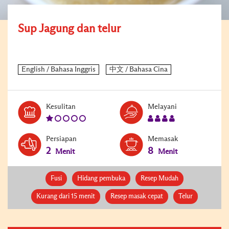
Sup Jagung dan telur
Level:
Serves:
Kesulitan
Melayani
1
4
Persiapan
Memasak
2
8
Menit
Menit
Fusi
Hidang pembuka
Resep Mudah
Kurang dari 15 menit
Resep masak cepat
Telur