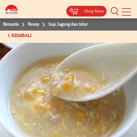
Shop Now
Shop Now
Beranda
Resep
Sup Jagung dan telur
KEMBALI