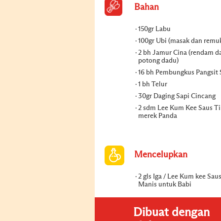
Bahan
150gr Labu
100gr Ubi (masak dan remu
2 bh Jamur Cina (rendam d
potong dadu)
16 bh Pembungkus Pangsit
1 bh Telur
30gr Daging Sapi Cincang
2 sdm Lee Kum Kee Saus T
merek Panda
Mencelupkan
2 gls Iga / Lee Kum kee Sa
Manis untuk Babi
Dibuat dengan