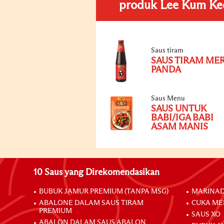
produk Lee Kum Ke
Saus tiram
SAUS TIRAM ME
PANDA
Saus Menu
SAUS UNTUK
BABI/IGA BABI
ASAM MANIS
10 Saus yang Direkomendasikan
BUBUK JAMUR PREMIUM (TANPA MSG)
MARINAD
ABALONE DALAM SAUS TIRAM
CUKA ME
PREMIUM
SAUS XO
ABALON DALAM SAUS ABALON