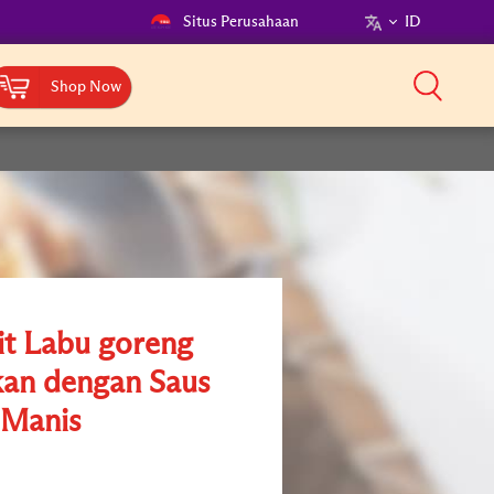
Situs Perusahaan
ID
Shop Now
it Labu goreng
ikan dengan Saus
Manis