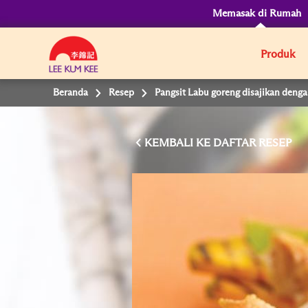
Memasak di Rumah
Produk
Beranda
Resep
Pangsit Labu goreng disajikan den
KEMBALI