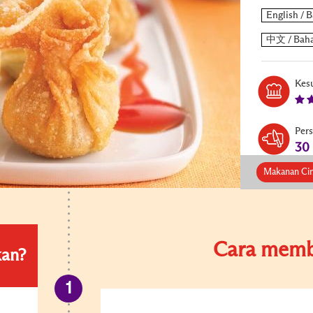
Kesu
Per
30
Makanan Ci
Cara memb
kan?