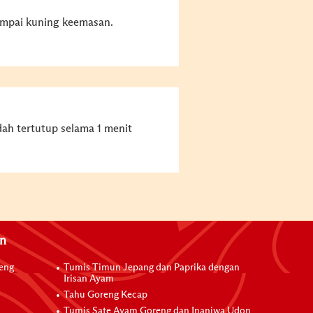
ampai kuning keemasan.
h tertutup selama 1 menit
an
reng
Tumis Timun Jepang dan Paprika dengan
Irisan Ayam
Tahu Goreng Kecap
Tumis Sate Ayam Goreng dan Inaniwa Udon