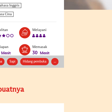
Level:
Serves:
litan
Melayani
3
4
siapan
Memasak
30
Menit
Menit
na
Sapi
Hidang pembuka
...
uatnya