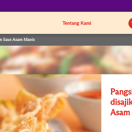
Tentang Kami
gan Saus Asam Manis
Pangs
disaj
Asam 