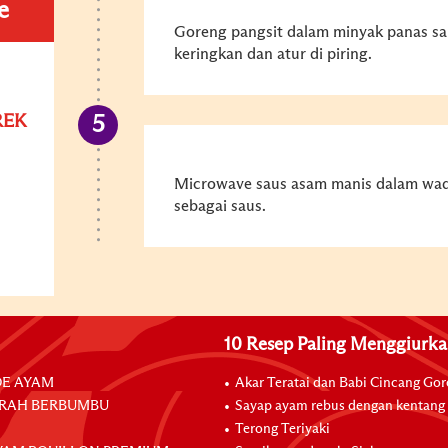
e
Goreng pangsit dalam minyak panas s
keringkan dan atur di piring.
REK
Microwave saus asam manis dalam wada
sebagai saus.
10 Resep Paling Menggiurk
E AYAM
Akar Teratai dan Babi Cincang Go
RAH BERBUMBU
Sayap ayam rebus dengan kentang
Terong Teriyaki