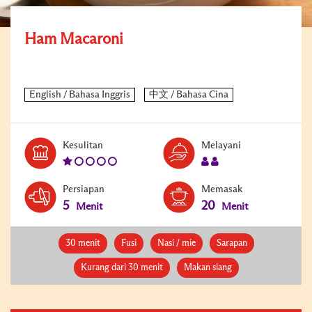
Ham Macaroni
Level:
Serves:
Kesulitan
Melayani
1
2
Persiapan
Memasak
5
20
Menit
Menit
30 menit
Fusi
Nasi / mie
Sarapan
Kurang dari 30 menit
Makan siang