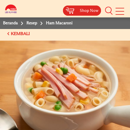
Shop Now
Shop Now
Beranda
Resep
Ham Macaroni
KEMBALI