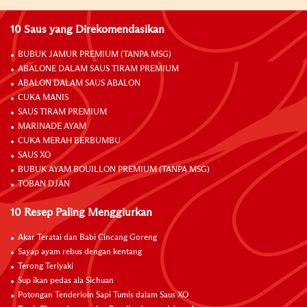
10 Saus yang Direkomendasikan
BUBUK JAMUR PREMIUM (TANPA MSG)
ABALONE DALAM SAUS TIRAM PREMIUM
ABALON DALAM SAUS ABALON
CUKA MANIS
SAUS TIRAM PREMIUM
MARINADE AYAM
CUKA MERAH BERBUMBU
SAUS XO
BUBUK AYAM BOUILLON PREMIUM (TANPA MSG)
TOBAN DJAN
10 Resep Paling Menggiurkan
Akar Teratai dan Babi Cincang Goreng
Sayap ayam rebus dengan kentang
Terong Teriyaki
Sup ikan pedas ala Sichuan
Potongan Tenderloin Sapi Tumis dalam Saus XO