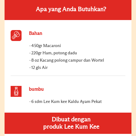
Apa yang Anda Butuhkan?
Bahan
450gr Macaroni
220gr Ham, potong dadu
8 oz Kacang polong campur dan Wortel
12 gls Air
bumbu
6 sdm Lee Kum kee Kaldu Ayam Pekat
Dibuat dengan
produk Lee Kum Kee