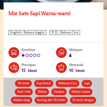
Mie Sate Sapi Warna-warni
Level:
Serves:
Kesulitan
Melayani
1
1
Persiapan
Memasak
15
10
Menit
Menit
30 menit
Sup Kental
Makanan Cina
Sapi
Nasi / mie
Makan
Sarapan
Makan malam
Makan siang
Kurang dari 30 menit
Di sortir dengan