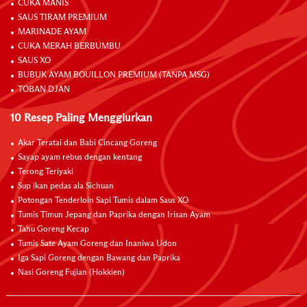
CUKA MANIS
SAUS TIRAM PREMIUM
MARINADE AYAM
CUKA MERAH BERBUMBU
SAUS XO
BUBUK AYAM BOUILLON PREMIUM (TANPA MSG)
TOBAN DJAN
10 Resep Paling Menggiurkan
Akar Teratai dan Babi Cincang Goreng
Sayap ayam rebus dengan kentang
Terong Teriyaki
Sup ikan pedas ala Sichuan
Potongan Tenderloin Sapi Tumis dalam Saus XO
Tumis Timun Jepang dan Paprika dengan Irisan Ayam
Tahu Goreng Kecap
Tumis Sate Ayam Goreng dan Inaniwa Udon
Iga Sapi Goreng dengan Bawang dan Paprika
Nasi Goreng Fujian (Hokkien)