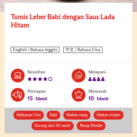
Tumis Leher Babi dengan Saus Lada
Hitam
Level:
Serves:
Kesulitan
Melayani
4
4
Persiapan
Memasak
15
10
Menit
Menit
Makanan Cina
Babi
Makan siang
Makan malam
Kurang dari 30 menit
Resep Mudah