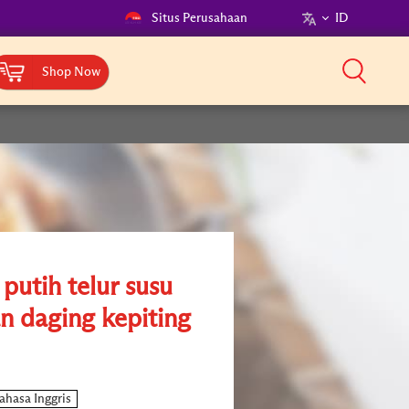
Situs Perusahaan
ID
Shop Now
putih telur susu
n daging kepiting