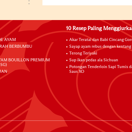
10 Resep Paling Menggiurk
E AYAM
Akar Teratai dan Babi Cincang Go
RAH BERBUMBU
Sayap ayam rebus dengan kentang
Terong Teriyaki
YAM BOUILLON PREMIUM
Sup ikan pedas ala Sichuan
SG)
Potongan Tenderloin Sapi Tumis 
JAN
Saus XO