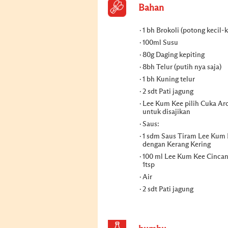
Bahan
1 bh Brokoli (potong kecil-k
100ml Susu
80g Daging kepiting
8bh Telur (putih nya saja)
1 bh Kuning telur
2 sdt Pati jagung
Lee Kum Kee pilih Cuka Ar
untuk disajikan
Saus:
1 sdm Saus Tiram Lee Kum
dengan Kerang Kering
100 ml Lee Kum Kee Cincan
1tsp
Air
2 sdt Pati jagung