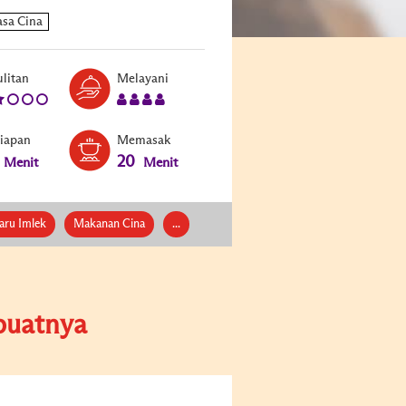
Level:
Serves:
litan
Melayani
2
4
siapan
Memasak
20
Menit
Menit
aru Imlek
Makanan Cina
...
uatnya