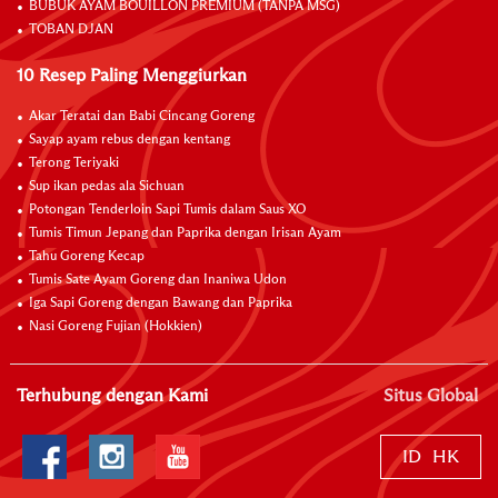
BUBUK AYAM BOUILLON PREMIUM (TANPA MSG)
TOBAN DJAN
10 Resep Paling Menggiurkan
Akar Teratai dan Babi Cincang Goreng
Sayap ayam rebus dengan kentang
Terong Teriyaki
Sup ikan pedas ala Sichuan
Potongan Tenderloin Sapi Tumis dalam Saus XO
Tumis Timun Jepang dan Paprika dengan Irisan Ayam
Tahu Goreng Kecap
Tumis Sate Ayam Goreng dan Inaniwa Udon
Iga Sapi Goreng dengan Bawang dan Paprika
Nasi Goreng Fujian (Hokkien)
Terhubung dengan Kami
Situs Global
ID
HK