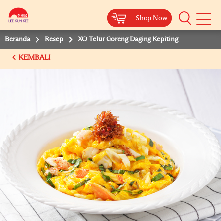
Shop Now
Shop Now
Beranda
Resep
XO Telur Goreng Daging Kepiting
KEMBALI