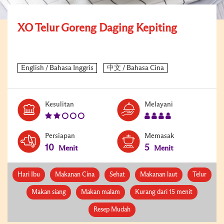
XO Telur Goreng Daging Kepiting
Level:
Serves:
Kesulitan
Melayani
2
4
Persiapan
Memasak
10
5
Menit
Menit
Hari Ibu
Makanan Cina
Sehat
Makanan laut
Telur
Makan siang
Makan malam
Kurang dari 15 menit
Resep Mudah