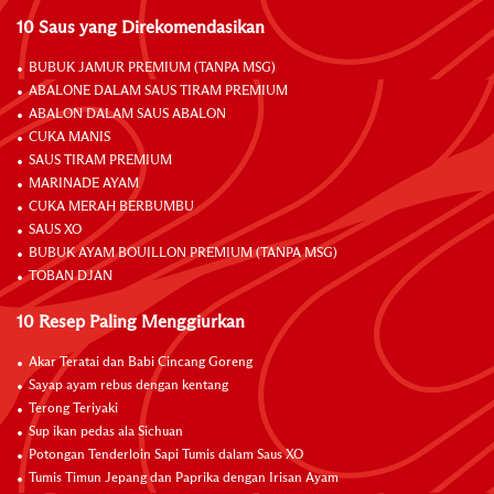
10 Saus yang Direkomendasikan
BUBUK JAMUR PREMIUM (TANPA MSG)
ABALONE DALAM SAUS TIRAM PREMIUM
ABALON DALAM SAUS ABALON
CUKA MANIS
SAUS TIRAM PREMIUM
MARINADE AYAM
CUKA MERAH BERBUMBU
SAUS XO
BUBUK AYAM BOUILLON PREMIUM (TANPA MSG)
TOBAN DJAN
10 Resep Paling Menggiurkan
Akar Teratai dan Babi Cincang Goreng
Sayap ayam rebus dengan kentang
Terong Teriyaki
Sup ikan pedas ala Sichuan
Potongan Tenderloin Sapi Tumis dalam Saus XO
Tumis Timun Jepang dan Paprika dengan Irisan Ayam