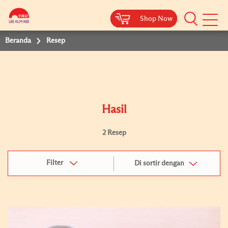
Shop Now
Shop Now
Beranda
Resep
Hasil
2 Resep
Filter
Di sortir dengan