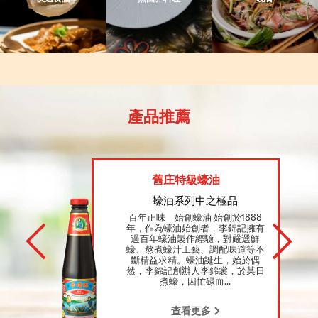
產品推薦
舊庄特級蠔油
蠔油系列中之極品
百年正味 始創蠔油 始創於1888
年，作為蠔油始創者，李錦記擁有
過百年蠔油製作經驗，對嚴選鮮
蠔、熬煮蠔汁工藝、調配味道等不
斷精益求精。蠔油誕生，始於偶
然，李錦記創辦人李錦裳，於某日
煮蠔，因忙碌而...
查看更多