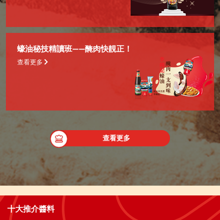
蠔油秘技精讀班——醃肉快靚正！
查看更多
查看更多
十大推介醬料