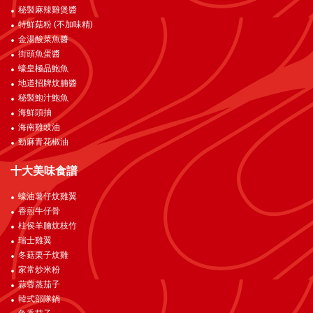
秘製麻辣雞煲醬
特鮮菇粉 (不加味精)
金湯酸菜魚醬
街頭魚蛋醬
蠔皇極品鮑魚
地道招牌炆腩醬
秘製鮑汁鮑魚
海鮮頭抽
海南雞豉油
勁麻青花椒油
十大美味食譜
蠔油薯仔炆雞翼
香煎牛仔骨
柱侯羊腩炆枝竹
瑞士雞翼
冬菇栗子炆雞
家常炒米粉
蒜蓉蒸茄子
韓式部隊鍋