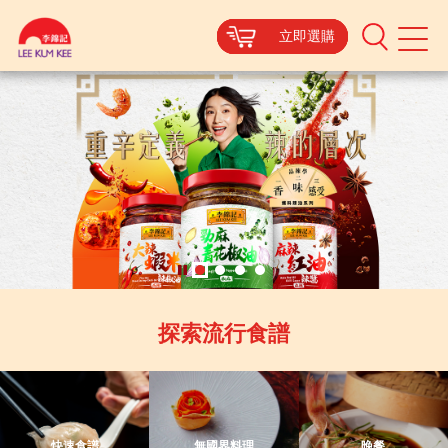
立即選購
立即選購
立即選購
立即選購
Mobile
Menu
Authentic
Asian
Sauces
}
探索流行食譜
快速食譜
無國界料理
晚餐