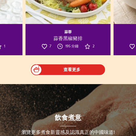
蒜蓉
蒜香黑椒豬排
1
7
195 分鐘
2
查看更多
飲食煮意
瀏覽更多煮食新靈感及認識真正的中國味道!