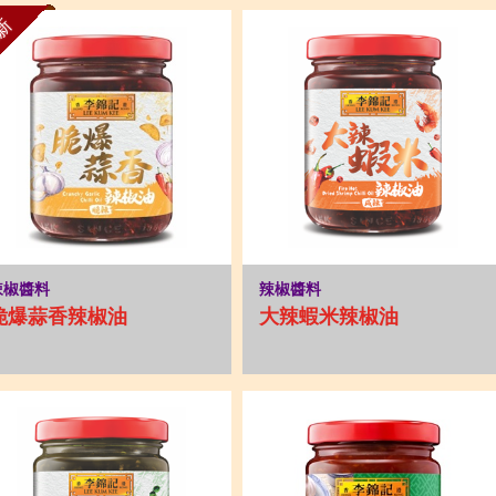
新
辣椒醬料
辣椒醬料
脆爆蒜香辣椒油
大辣蝦米辣椒油