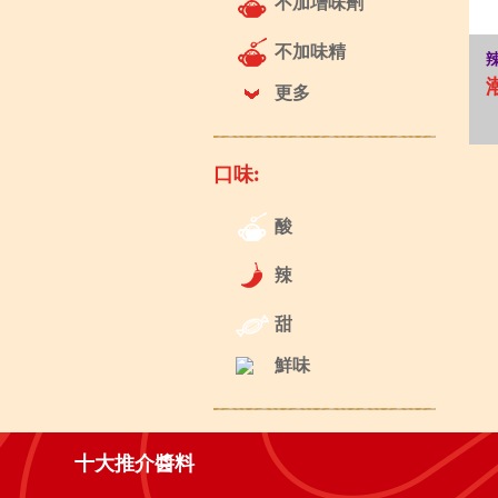
不加增味劑
不加味精
更多
口味:
酸
辣
甜
鮮味
十大推介醬料