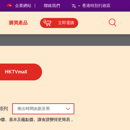
企業網站
聯絡我們
香港特別行政區
購買產品
立即選購
HKTVmall
排列
推出時間由新至舊
O醬、基本及蘸點醬。讓食譜變得更簡易，