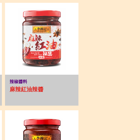
辣椒醬料
麻辣紅油辣醬