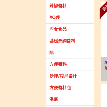
最
辣椒醬料
XO醬
即食食品
基礎烹調醬料
醋
方便醬料
沙律/涼拌醬汁
方便醬料包
湯底