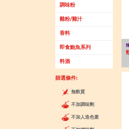
調味粉
雞粉/雞汁
香料
即食鮑魚系列
料酒
篩選條件:
無麩質
不加調味劑
不加人造色素