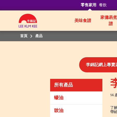
零售家用
餐飲
家傭易煮
美味食譜
譜
首頁
產品
李錦記網上專賣
所有產品
14
蠔油
了
豉油
帶