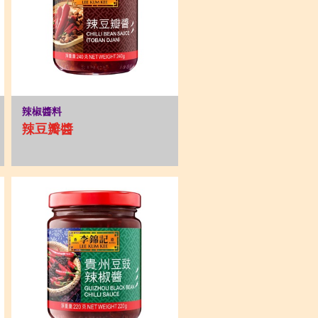
辣椒醬料
辣豆瓣醬