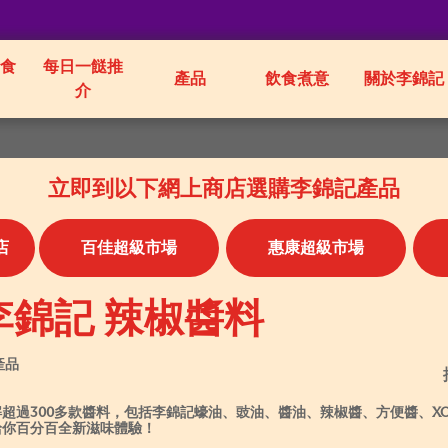
食
每日一餸推
產品
飲食煮意
關於李錦記
介
立即到以下網上商店選購李錦記產品
店
百佳超級市場
惠康超級市場
李錦記 辣椒醬料
 產品
解超過300多款醬料，包括李錦記蠔油、豉油、醬油、辣椒醬、方便醬、X
給你百分百全新滋味體驗！