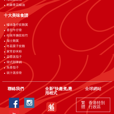
勁麻青花椒油
十大美味食譜
蠔油薯仔炆雞翼
香煎牛仔骨
柱侯羊腩炆枝竹
瑞士雞翼
冬菇栗子炆雞
家常炒米粉
蒜蓉蒸茄子
韓式部隊鍋
魚香茄子
豉汁蒸排骨
聯絡我們
全新「快趣煮」應
全球網站
用程式
繁
香港特別
體
行政區