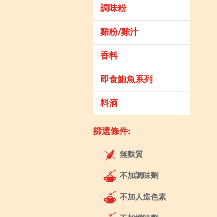
調味粉
雞粉/雞汁
香料
即食鮑魚系列
料酒
篩選條件:
無麩質
不加調味劑
不加人造色素