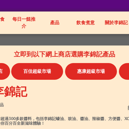
食
每日一餸推
產品
飲食煮意
關於李錦記
介
立即到以下網上商店選購李錦記產品
店
百佳超級市場
惠康超級市場
李錦記
產品
解超過300多款醬料，包括李錦記蠔油、豉油、醬油、辣椒醬、方便醬、X
給你百分百全新滋味體驗！