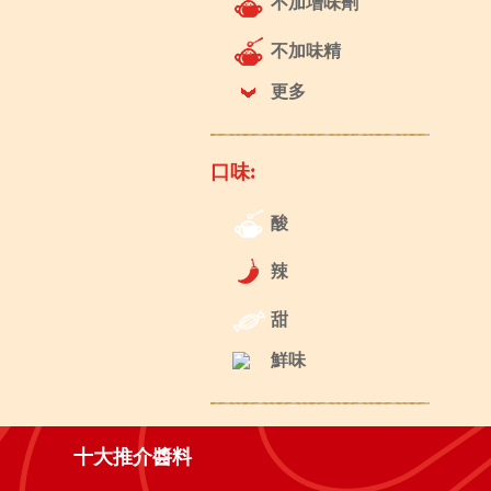
不加增味劑
不加味精
更多
口味:
酸
辣
甜
鮮味
十大推介醬料