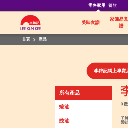
零售家用
餐飲
家傭易煮
美味食譜
譜
首頁
產品
李錦記網上專賣
所有產品
0 
蠔油
了
豉油
帶