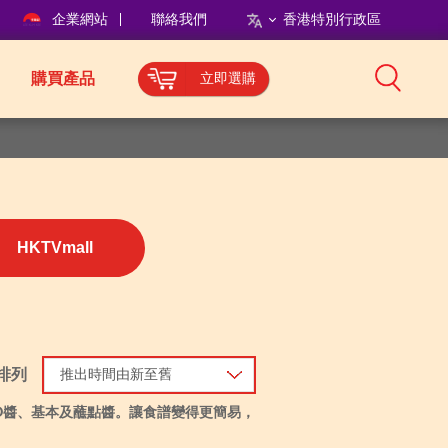
企業網站
聯絡我們
香港特別行政區
購買產品
立即選購
HKTVmall
排列
推出時間由新至舊
O醬、基本及蘸點醬。讓食譜變得更簡易，