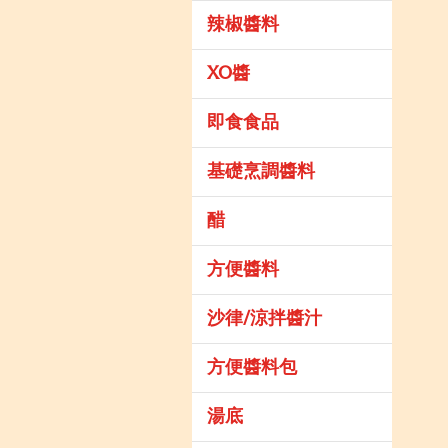
辣椒醬料
XO醬
即食食品
基礎烹調醬料
醋
方便醬料
沙律/涼拌醬汁
方便醬料包
湯底