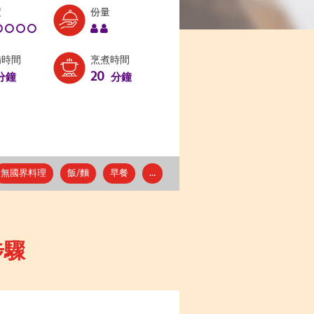
Level:
Serves:
度
份量
1
2
備時間
烹煮時間
20
分鐘
分鐘
無國界料理
飯/麵
早餐
...
步驟