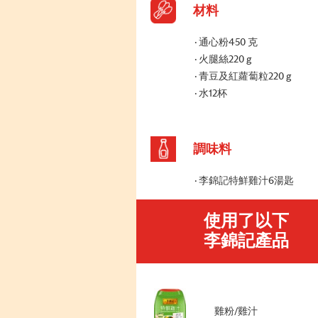
材料
通心粉450 克
火腿絲220 g
青豆及紅蘿蔔粒220 g
水12杯
調味料
李錦記特鮮雞汁6湯匙
使用了以下
李錦記產品
雞粉/雞汁