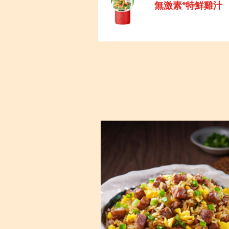
無激素*特鮮雞汁