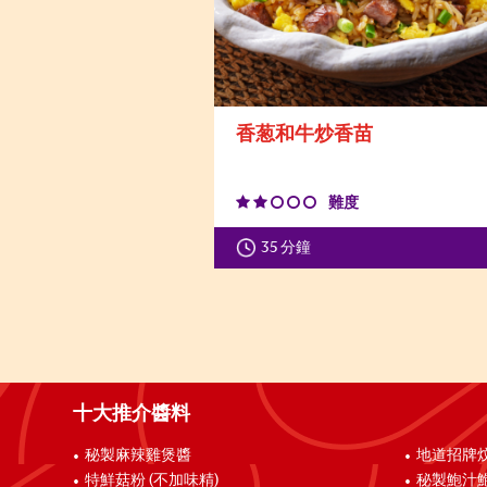
香葱和牛炒香苗
難度
35 分鐘
十大推介醬料
秘製麻辣雞煲醬
地道招牌
特鮮菇粉 (不加味精)
秘製鮑汁