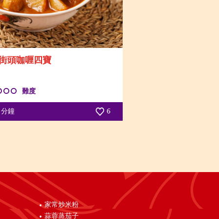
街頭咖喱四寶
難度
0 分鐘
6
家常炒米粉
蒜蓉蒸茄子