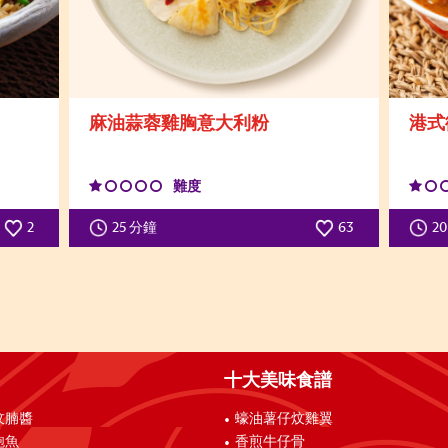
麻油蒜蓉雞胸意大利粉
港式
難度
2
25 分鐘
63
2
十大美味食譜
炆腩醬
蠔油薯仔炆雞翼
鮑魚
香煎牛仔骨