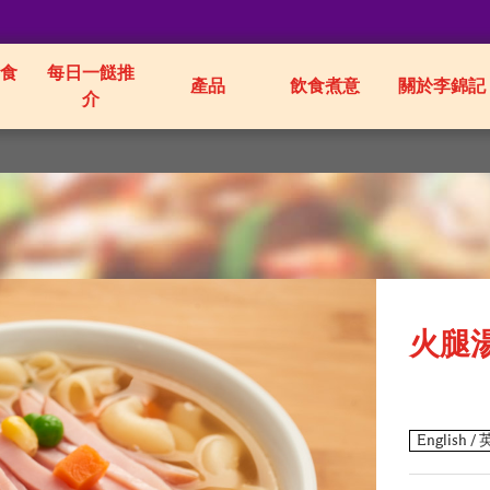
食
每日一餸推
產品
飲食煮意
關於李錦記
介
火腿