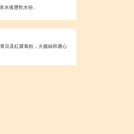
汞水後瀝乾水份。
入青豆及紅蘿蔔粒，火腿絲和通心