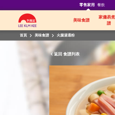
零售家用
餐飲
家傭易煮
美味食譜
譜
首頁
美味食譜
火腿湯通粉
返回