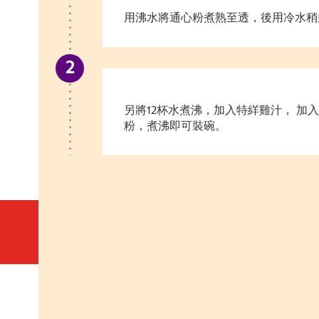
用沸水將通心粉煮熟至透，後用冷水稍
另將12杯水煮沸，加入特絴雞汁， 加
粉，煮沸即可裝碗。