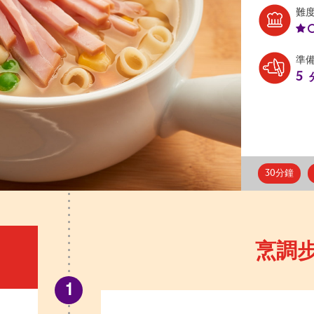
難
準
5
30分鐘
烹調