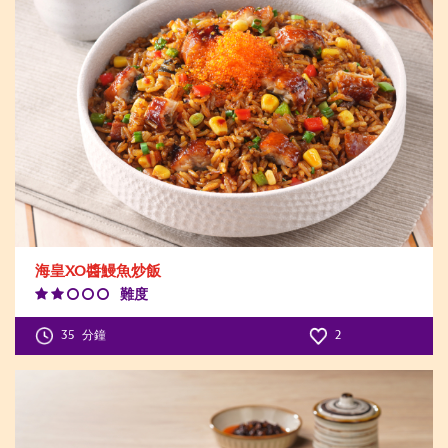
海皇XO醬鰻魚炒飯
難度
Difficulty
Level:2
35
分鐘
2