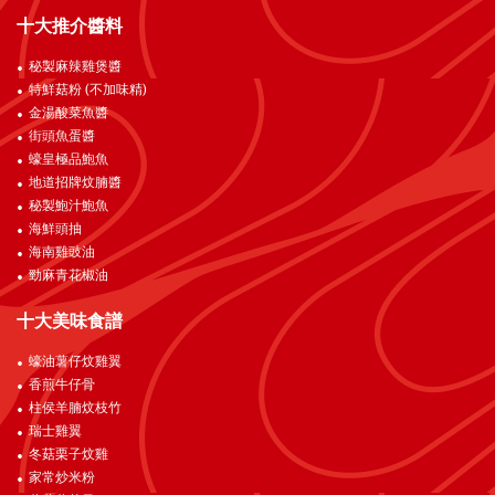
十大推介醬料
秘製麻辣雞煲醬
特鮮菇粉 (不加味精)
金湯酸菜魚醬
街頭魚蛋醬
蠔皇極品鮑魚
地道招牌炆腩醬
秘製鮑汁鮑魚
海鮮頭抽
海南雞豉油
勁麻青花椒油
十大美味食譜
蠔油薯仔炆雞翼
香煎牛仔骨
柱侯羊腩炆枝竹
瑞士雞翼
冬菇栗子炆雞
家常炒米粉