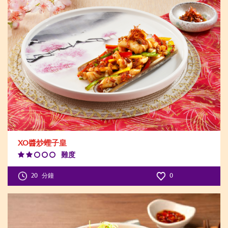
XO醬炒蟶子皇
難度
Difficulty
Level:2
20
分鐘
0