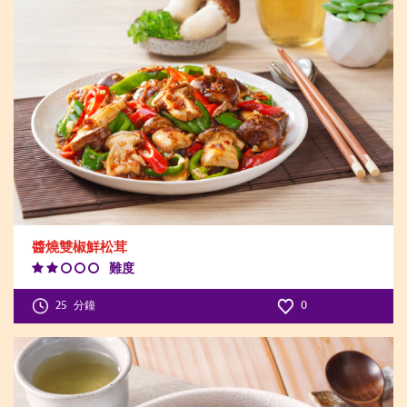
醬燒雙椒鮮松茸
難度
Difficulty
Level:2
25
分鐘
0