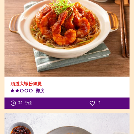
頭道大蝦粉絲煲
難度
Difficulty
Level:2
35
分鐘
12