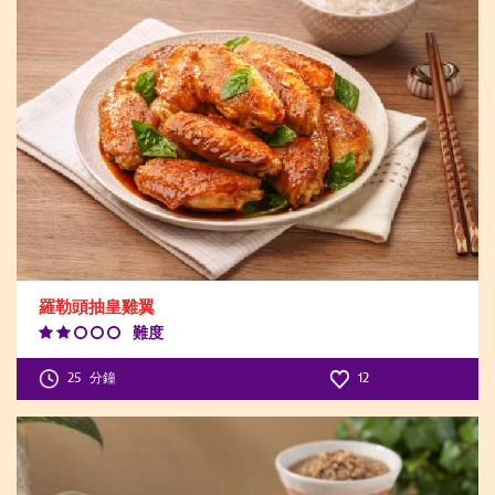
羅勒頭抽皇雞翼
難度
Difficulty
Level:2
25
分鐘
12