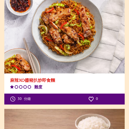
麻辣XO醬豬扒炒即食麵
難度
Difficulty
Level:1
30
分鐘
0