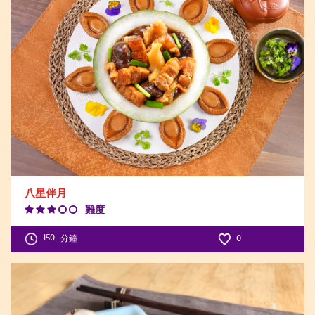
八星伴月
難度
Difficulty
Level:3
150
分鐘
0