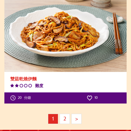
雙菇乾燒伊麵
難度
Difficulty
Level:2
20
分鐘
10
1
2
>