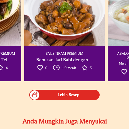
 PREMIUM
SAUS TIRAM PREMIUM
ABALO
D
el...
Rebusan Jari Babi dengan ...
Nasi
4
0
110 menit
3
Lebih Resep
Anda Mungkin Juga Menyukai