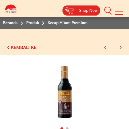
Shop Now
Shop Now
Shop Now
Shop Now
Shop Now
Beranda
Produk
Kecap Hitam Premium
KEMBALI KE