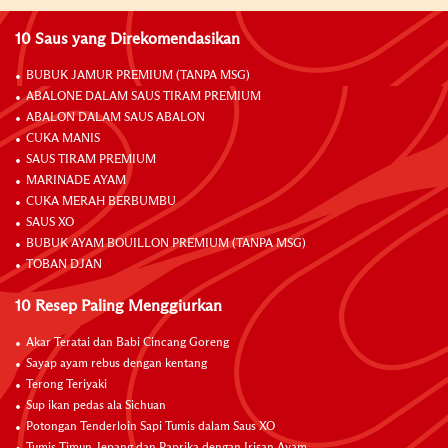
10 Saus yang Direkomendasikan
BUBUK JAMUR PREMIUM (TANPA MSG)
ABALONE DALAM SAUS TIRAM PREMIUM
ABALON DALAM SAUS ABALON
CUKA MANIS
SAUS TIRAM PREMIUM
MARINADE AYAM
CUKA MERAH BERBUMBU
SAUS XO
BUBUK AYAM BOUILLON PREMIUM (TANPA MSG)
TOBAN DJAN
10 Resep Paling Menggiurkan
Akar Teratai dan Babi Cincang Goreng
Sayap ayam rebus dengan kentang
Terong Teriyaki
Sup ikan pedas ala Sichuan
Potongan Tenderloin Sapi Tumis dalam Saus XO