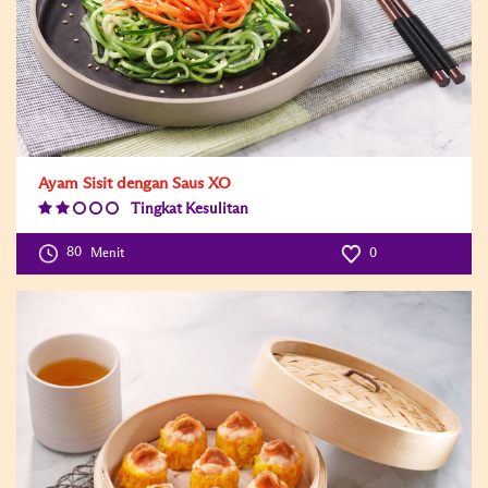
Ayam Sisit dengan Saus XO
Tingkat Kesulitan
Difficulty
Level:2
80
Menit
0