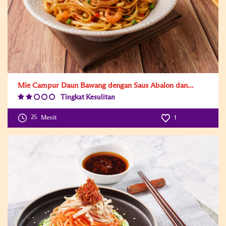
Mie Campur Daun Bawang dengan Saus Abalon dan...
Tingkat Kesulitan
Difficulty
Level:2
25
Menit
1