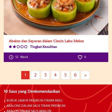
Abalon dan Sayuran dalam Cincin Labu Melon
Tingkat Kesulitan
Difficulty
Level:2
55
Menit
0
1
2
3
4
5
6
>
10 Saus yang Direkomendasikan
BUBUK JAMUR PREMIUM (TANPA MSG)
ABALONE DALAM SAUS TIRAM PREMIUM
ABALON DALAM SAUS ABALON