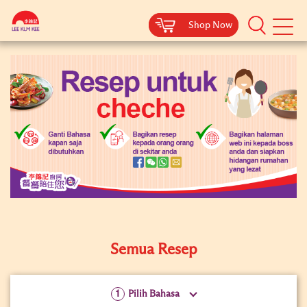
Shop Now
Shop Now
Authentic
Asian
Sauces
Semua Resep
Pilih Bahasa