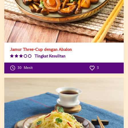
Jamur Three-Cup dengan Abalon
Tingkat Kesulitan
Difficulty
Level:3
30
Menit
3