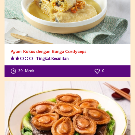
Ayam Kukus dengan Bunga Cordyceps
Tingkat Kesulitan
Difficulty
Level:2
30
Menit
0