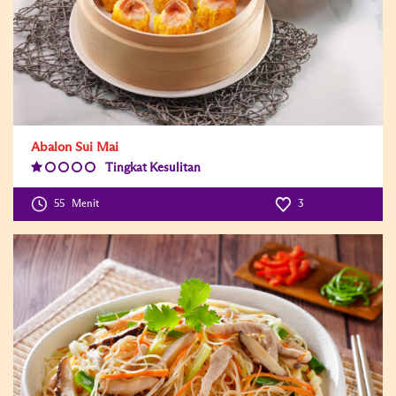
Abalon Sui Mai
Tingkat Kesulitan
Difficulty
Level:1
55
Menit
3