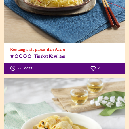
Kentang sisit panas dan Asam
Tingkat Kesulitan
Difficulty
Level:1
25
Menit
2