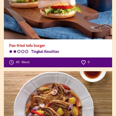
Pan-fried tofu burger
Tingkat Kesulitan
Difficulty
Level:2
40
Menit
0