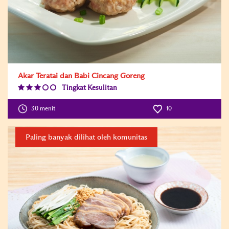
Akar Teratai dan Babi Cincang Goreng
Tingkat Kesulitan
Difficulty
Level:3
30 menit
10
Paling banyak dilihat oleh komunitas