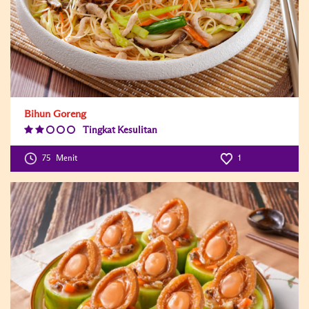
Bihun Goreng
Tingkat Kesulitan
Difficulty
Level:2
75
Menit
1