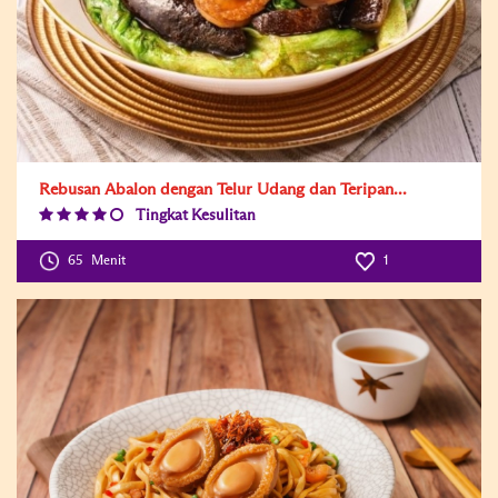
Rebusan Abalon dengan Telur Udang dan Teripan...
Tingkat Kesulitan
Difficulty
Level:4
65
Menit
1