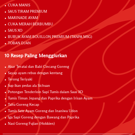
CUKA MANIS
SAUS TIRAM PREMIUM
MARINADE AYAM
CUKA MERAH BERBUMBU
SAUS XO
BUBUK AYAM BOUILLON PREMIUM (TANPA MSG)
TOBAN DJAN
10 Resep Paling Menggiurkan
Akar Teratai dan Babi Cincang Goreng
Sayap ayam rebus dengan kentang
Terong Teriyaki
Sup ikan pedas ala Sichuan
Potongan Tenderloin Sapi Tumis dalam Saus XO
Tumis Timun Jepang dan Paprika dengan Irisan Ayam
Tahu Goreng Kecap
Tumis Sate Ayam Goreng dan Inaniwa Udon
Iga Sapi Goreng dengan Bawang dan Paprika
Nasi Goreng Fujian (Hokkien)