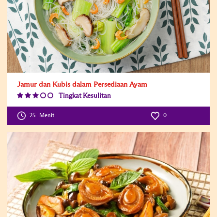
Jamur dan Kubis dalam Persediaan Ayam
Tingkat Kesulitan
Difficulty
Level:3
25
Menit
0