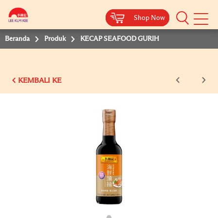
Shop Now
Shop Now
Shop Now
Beranda
Produk
KECAP SEAFOOD GURIH
KEMBALI KE