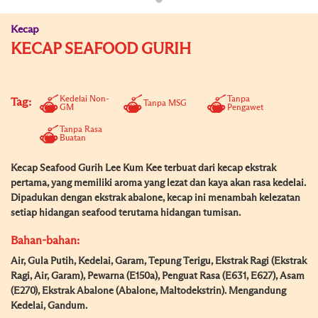
Kecap
KECAP SEAFOOD GURIH
Kedelai Non-
Tanpa
Tag:
Tanpa MSG
GM
Pengawet
Tanpa Rasa
Buatan
Kecap Seafood Gurih Lee Kum Kee terbuat dari kecap ekstrak
pertama, yang memiliki aroma yang lezat dan kaya akan rasa kedelai.
Dipadukan dengan ekstrak abalone, kecap ini menambah kelezatan
setiap hidangan seafood terutama hidangan tumisan.
Bahan-bahan:
Air, Gula Putih, Kedelai, Garam, Tepung Terigu, Ekstrak Ragi (Ekstrak
Ragi, Air, Garam), Pewarna (E150a), Penguat Rasa (E631, E627), Asam
(E270), Ekstrak Abalone (Abalone, Maltodekstrin). Mengandung
Kedelai, Gandum.