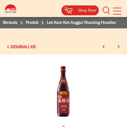
Shop Now
Shop Now
Shop Now
Shop Now
Shop Now
Beranda
Produk
Lee Kum Kee Anggur Shaoxing Huadiao
KEMBALI KE