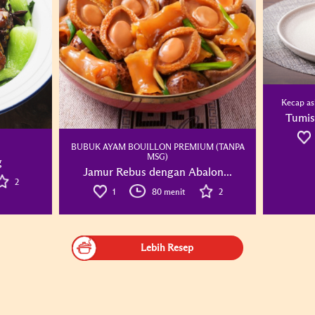
Kecap as
Tumis
BUBUK AYAM BOUILLON PREMIUM (TANPA
MSG)
g
Jamur Rebus dengan Abalon...
2
1
80 menit
2
Lebih Resep