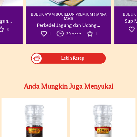
BUBUK AYAM BOUILLON PREMIUM (TANPA
BUBUK 
MSG)
gun...
Sup M
Perkedel Jagung dan Udang...
3
1
30 menit
1
Lebih Resep
Anda Mungkin Juga Menyukai