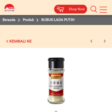
Shop Now
Shop Now
Shop Now
Shop Now
Shop Now
Beranda
Produk
BUBUK LADA PUTIH
KEMBALI KE