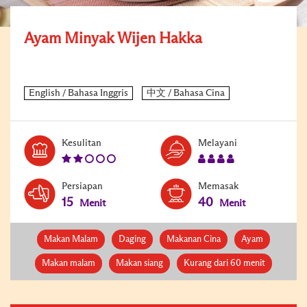
Ayam Minyak Wijen Hakka
Level:
Serves:
Kesulitan
Melayani
2
4
Persiapan
Memasak
15
40
Menit
Menit
Makan Malam
Daging
Makanan Cina
Ayam
Makan malam
Makan siang
Kurang dari 60 menit