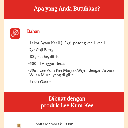
Apa yang Anda Butuhkan?
Bahan
1 ekor Ayam Kecil (1.5kg), potong kecil-kecil
2gr Goji Berry
100gr Jahe, diiris
600ml Anggur Beras
80ml Lee Kum Kee Minyak Wijen dengan Aroma
Wijen Murni yang di gilin
½ sdt Garam
Dibuat dengan
produk Lee Kum Kee
Saus Memasak Dasar