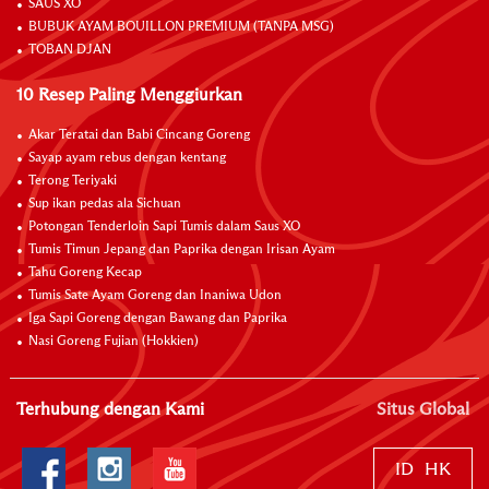
SAUS XO
BUBUK AYAM BOUILLON PREMIUM (TANPA MSG)
TOBAN DJAN
10 Resep Paling Menggiurkan
Akar Teratai dan Babi Cincang Goreng
Sayap ayam rebus dengan kentang
Terong Teriyaki
Sup ikan pedas ala Sichuan
Potongan Tenderloin Sapi Tumis dalam Saus XO
Tumis Timun Jepang dan Paprika dengan Irisan Ayam
Tahu Goreng Kecap
Tumis Sate Ayam Goreng dan Inaniwa Udon
Iga Sapi Goreng dengan Bawang dan Paprika
Nasi Goreng Fujian (Hokkien)
Terhubung dengan Kami
Situs Global
ID
HK