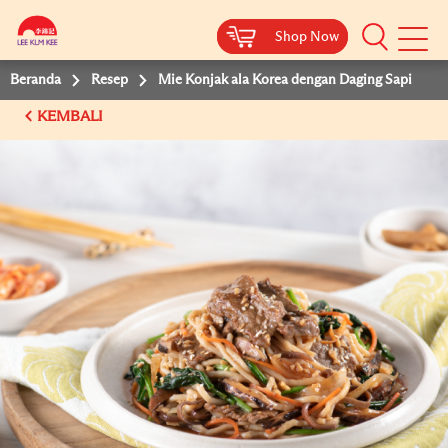
Shop Now
Shop Now
Beranda
Resep
Mie Konjak ala Korea dengan Daging Sapi
KEMBALI