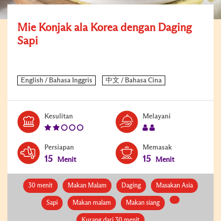
Mie Konjak ala Korea dengan Daging
Sapi
Level:
Serves:
Kesulitan
Melayani
2
2
Persiapan
Memasak
15
15
Menit
Menit
30 menit
Makan Malam
Daging
Masakan Asia
Sapi
Makan malam
Makan siang
Kurang dari 30 menit