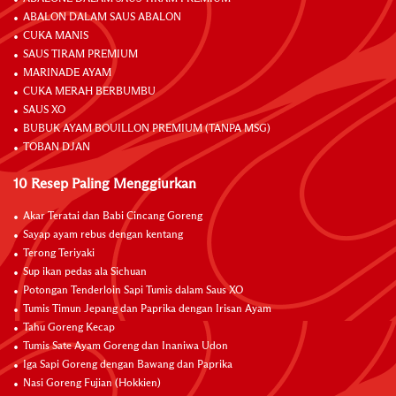
ABALON DALAM SAUS ABALON
CUKA MANIS
SAUS TIRAM PREMIUM
MARINADE AYAM
CUKA MERAH BERBUMBU
SAUS XO
BUBUK AYAM BOUILLON PREMIUM (TANPA MSG)
TOBAN DJAN
10 Resep Paling Menggiurkan
Akar Teratai dan Babi Cincang Goreng
Sayap ayam rebus dengan kentang
Terong Teriyaki
Sup ikan pedas ala Sichuan
Potongan Tenderloin Sapi Tumis dalam Saus XO
Tumis Timun Jepang dan Paprika dengan Irisan Ayam
Tahu Goreng Kecap
Tumis Sate Ayam Goreng dan Inaniwa Udon
Iga Sapi Goreng dengan Bawang dan Paprika
Nasi Goreng Fujian (Hokkien)