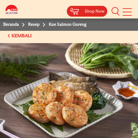
Shop Now
Shop Now
Beranda
Resep
Kue Salmon Goreng
KEMBALI