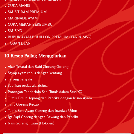
CUKA MANIS
SAUS TIRAM PREMIUM
MARINADE AYAM
CUKA MERAH BERBUMBU
SAUS XO
BUBUK AYAM BOUILLON PREMIUM (TANPA MSG)
TOBAN DJAN
10 Resep Paling Menggiurkan
Akar Teratai dan Babi Cincang Goreng
Sayap ayam rebus dengan kentang
Terong Teriyaki
Sup ikan pedas ala Sichuan
Potongan Tenderloin Sapi Tumis dalam Saus XO
Tumis Timun Jepang dan Paprika dengan Irisan Ayam
Tahu Goreng Kecap
Tumis Sate Ayam Goreng dan Inaniwa Udon
Iga Sapi Goreng dengan Bawang dan Paprika
Nasi Goreng Fujian (Hokkien)