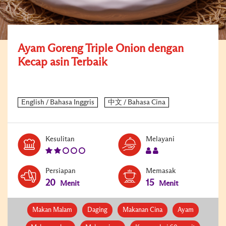
Ayam Goreng Triple Onion dengan
Kecap asin Terbaik
Level:
Serves:
Kesulitan
Melayani
2
2
Persiapan
Memasak
20
15
Menit
Menit
Makan Malam
Daging
Makanan Cina
Ayam