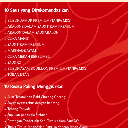
10 Saus yang Direkomendasikan
BUBUK JAMUR PREMIUM (TANPA MSG)
ABALONE DALAM SAUS TIRAM PREMIUM
ABALON DALAM SAUS ABALON
CUKA MANIS
SAUS TIRAM PREMIUM
MARINADE AYAM
CUKA MERAH BERBUMBU
SAUS XO
BUBUK AYAM BOUILLON PREMIUM (TANPA MSG)
TOBAN DJAN
10 Resep Paling Menggiurkan
Akar Teratai dan Babi Cincang Goreng
Sayap ayam rebus dengan kentang
Terong Teriyaki
Sup ikan pedas ala Sichuan
Potongan Tenderloin Sapi Tumis dalam Saus XO
Tumis Timun Jepang dan Paprika dengan Irisan Ayam