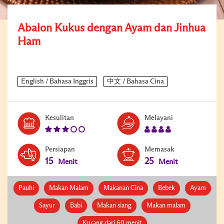
Abalon Kukus dengan Ayam dan Jinhua
Ham
Level:
Serves:
Kesulitan
Melayani
3
4
Persiapan
Memasak
15
25
Menit
Menit
Pauhi
Makan Malam
Makanan Cina
Bebek
Ayam
Sayur
Babi
Makan siang
Makan malam
Kurang dari 60 menit