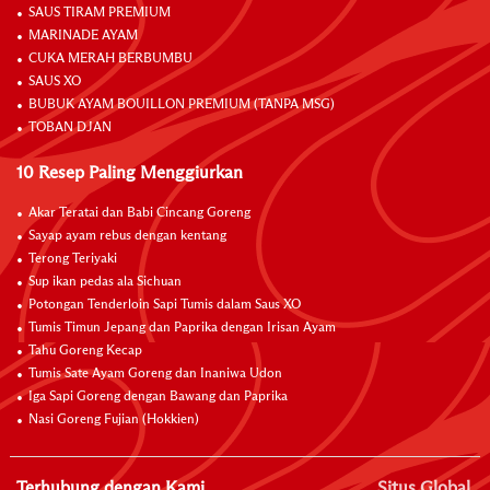
SAUS TIRAM PREMIUM
MARINADE AYAM
CUKA MERAH BERBUMBU
SAUS XO
BUBUK AYAM BOUILLON PREMIUM (TANPA MSG)
TOBAN DJAN
10 Resep Paling Menggiurkan
Akar Teratai dan Babi Cincang Goreng
Sayap ayam rebus dengan kentang
Terong Teriyaki
Sup ikan pedas ala Sichuan
Potongan Tenderloin Sapi Tumis dalam Saus XO
Tumis Timun Jepang dan Paprika dengan Irisan Ayam
Tahu Goreng Kecap
Tumis Sate Ayam Goreng dan Inaniwa Udon
Iga Sapi Goreng dengan Bawang dan Paprika
Nasi Goreng Fujian (Hokkien)
Terhubung dengan Kami
Situs Global