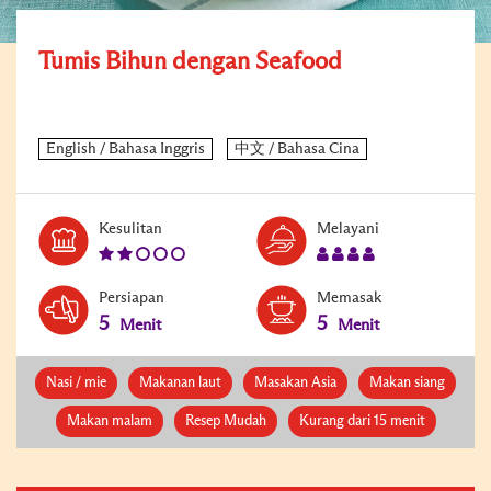
Tumis Bihun dengan Seafood
Level:
Serves:
Kesulitan
Melayani
2
4
Persiapan
Memasak
5
5
Menit
Menit
Nasi / mie
Makanan laut
Masakan Asia
Makan siang
Makan malam
Resep Mudah
Kurang dari 15 menit