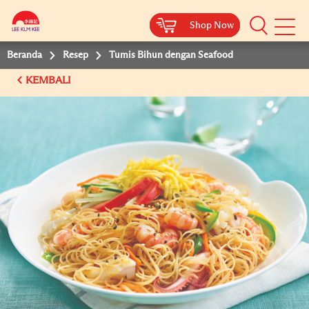
Shop Now
Shop Now
Beranda
Resep
Tumis Bihun dengan Seafood
KEMBALI