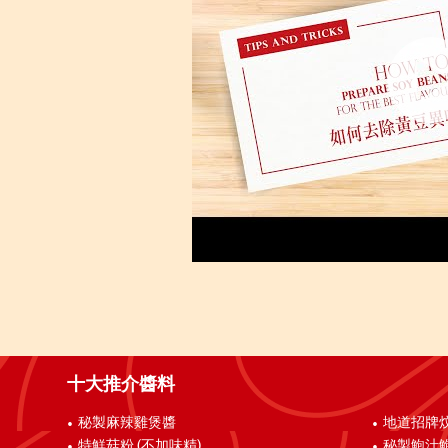
十大推介醬料
秘製麻辣雞煲醬
地道招牌
特鮮菇粉 (不加味精)
秘製鮑汁