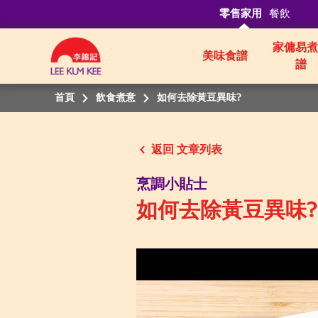
零售家用
餐飲
家傭易煮
美味食譜
譜
首頁
飲食煮意
如何去除黃豆異味?
返回
烹調小貼士
如何去除黃豆異味?