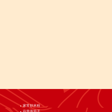
家常炒米粉
蒜蓉蒸茄子