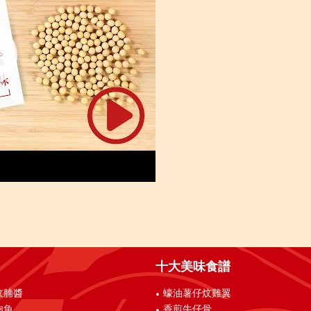
十大美味食譜
炆腩醬
蠔油薯仔炆雞翼
鮑魚
香煎牛仔骨