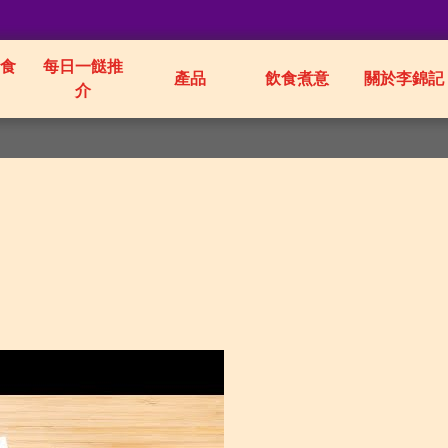
食
每日一餸推
產品
飲食煮意
關於李錦記
介