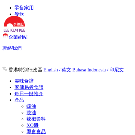
零售家用
餐飲
企業網站
聯絡我們
香港特別行政區
English / 英文
Bahasa Indonesia / 印尼文
美味食譜
家傭易煮食譜
每日一餸推介
產品
蠔油
豉油
辣椒醬料
XO醬
即食食品