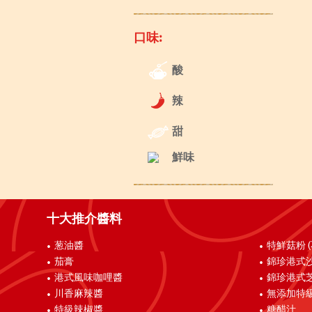
口味:
酸
辣
甜
鮮味
十大推介醬料
葱油醬
特鮮菇粉 
茄膏
錦珍港式
港式風味咖哩醬
錦珍港式
川香麻辣醬
無添加特
特級辣椒醬
糖醋汁