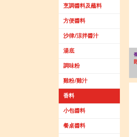
烹調醬料及蘸料
方便醬料
沙律/涼拌醬汁
湯底
調味粉
雞粉/雞汁
香料
小包醬料
餐桌醬料