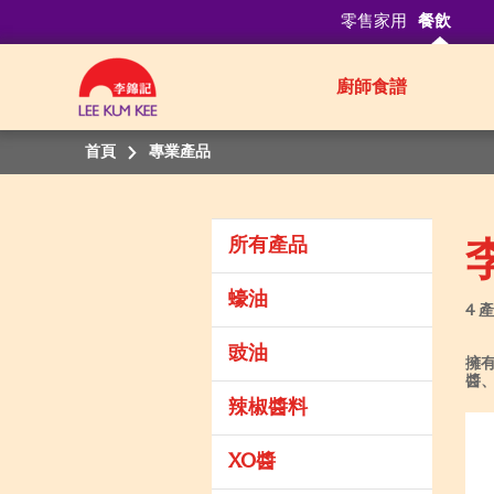
零售家用
餐飲
廚師食譜
首頁
專業產品
所有產品
蠔油
4 
豉油
擁
醬
辣椒醬料
XO醬