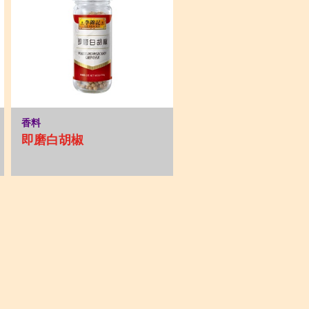
香料
即磨白胡椒