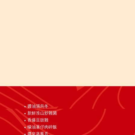
醬油湯烏冬
新鮮淮山炒雜菌
香爆豆豉雞
蠔油薯仔肉碎飯
醬皇蒸鳳爪