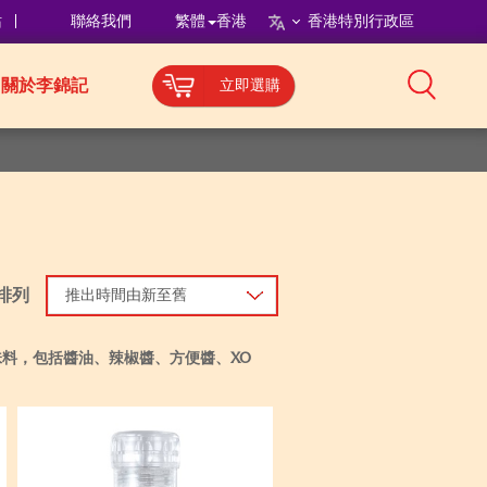
站
聯絡我們
繁體
香港
香港特別行政區
關於李錦記
立即選購
排列
推出時間由新至舊
料，包括醬油、辣椒醬、方便醬、XO