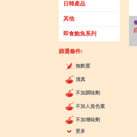
日韓產品
其他
即食鮑魚系列
篩選條件:
無麩質
清真
不加調味劑
不加人造色素
不加增味劑
更多