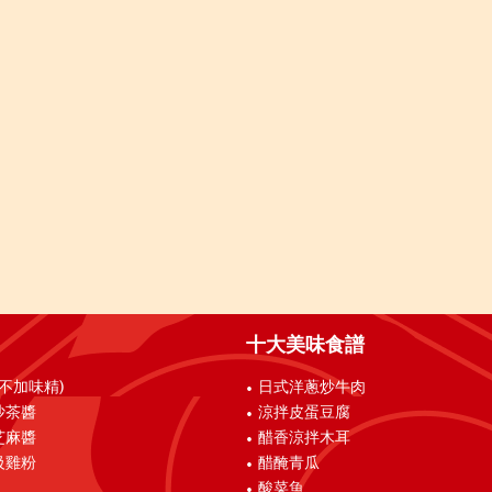
十大美味食譜
(不加味精)
日式洋蔥炒牛肉
沙茶醬
涼拌皮蛋豆腐
芝麻醬
醋香涼拌木耳
級雞粉
醋醃青瓜
酸菜魚