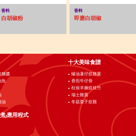
香料
香料
白胡椒粉
即磨白胡椒
十大美味食譜
炆腩醬
蠔油薯仔炆雞翼
鮑魚
香煎牛仔骨
柱侯羊腩炆枝竹
油
瑞士雞翼
椒油
冬菇栗子炆雞
煮」應用程式