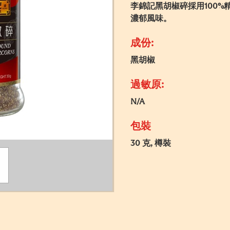
李錦記黑胡椒碎採用100
濃郁風味。
成份:
黑胡椒
過敏原:
N/A
包裝
30 克, 樽裝