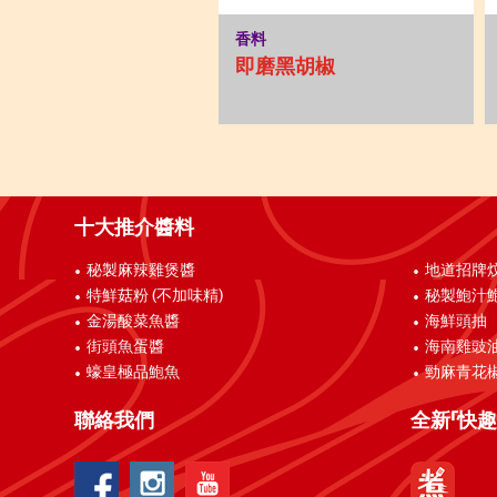
香料
即磨黑胡椒
十大推介醬料
秘製麻辣雞煲醬
地道招牌
特鮮菇粉 (不加味精)
秘製鮑汁
金湯酸菜魚醬
海鮮頭抽
街頭魚蛋醬
海南雞豉
蠔皇極品鮑魚
勁麻青花
聯絡我們
全新「快趣