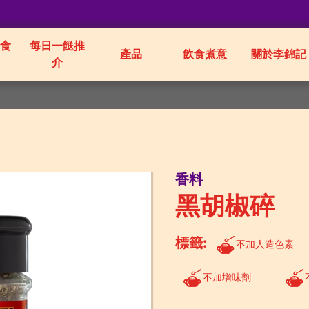
食
每日一餸推
產品
飲食煮意
關於李錦記
介
香料
黑胡椒碎
標籤:
不加人造色素
不加增味劑