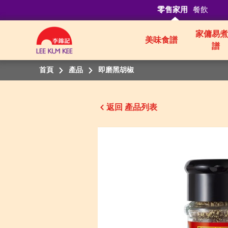
零售家用
餐飲
家傭易煮
美味食譜
譜
首頁
產品
即磨黑胡椒
返回