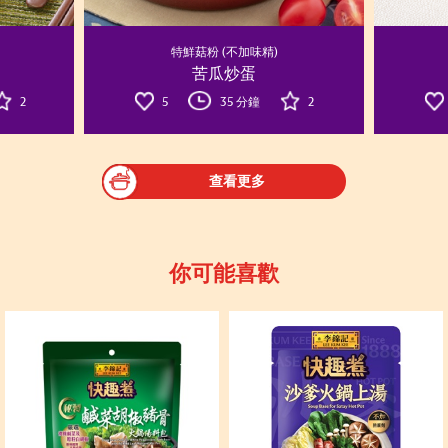
特鮮菇粉 (不加味精)
苦瓜炒蛋
2
5
35 分鐘
2
查看更多
你可能喜歡