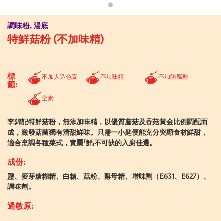
調味粉, 湯底
特鮮菇粉 (不加味精)
標
不加人造色素
不加味精
不加防腐劑
籤:
全素
李錦記特鮮菇粉，無添加味精，以優質蘑菇及香菇黃金比例調配而
成，激發菇菌獨有清甜鮮味。只需一小匙便能充分突顯食材鮮甜，
適合烹調各種菜式，實屬「鮮」不可缺的入廚佳選。
成份:
鹽、麥芽糖糊精、白糖、菇粉、酵母精、增味劑（E631、E627）、
調味劑。
過敏原: