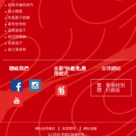
柱侯羊腩炆枝竹
瑞士雞翼
冬菇栗子炆雞
家常炒米粉
蒜蓉蒸茄子
韓式部隊鍋
魚香茄子
豉汁蒸排骨
聯絡我們
全新「快趣煮」應
全球網站
用程式
繁
香港特別
體
行政區
網站使用條款
私隱聲明
網站地圖
(c)
2026
李錦記版權所有。