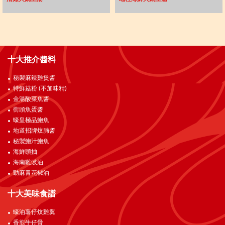
十大推介醬料
秘製麻辣雞煲醬
特鮮菇粉 (不加味精)
金湯酸菜魚醬
街頭魚蛋醬
蠔皇極品鮑魚
地道招牌炆腩醬
秘製鮑汁鮑魚
海鮮頭抽
海南雞豉油
勁麻青花椒油
十大美味食譜
蠔油薯仔炆雞翼
香煎牛仔骨