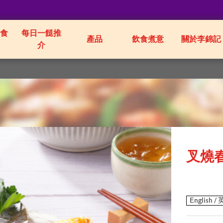
食
每日一餸推
產品
飲食煮意
關於李錦記
介
叉燒