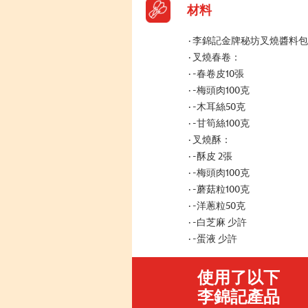
材料
李錦記金牌秘坊叉燒醬料包 
叉燒春卷：
-春卷皮10張
-梅頭肉100克
-木耳絲50克
-甘筍絲100克
叉燒酥：
-酥皮 2張
-梅頭肉100克
-蘑菇粒100克
-洋蔥粒50克
-白芝麻 少許
-蛋液 少許
使用了以下
李錦記產品