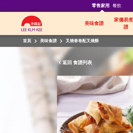
零售家用
餐飲
家傭易煮
美味食譜
譜
首頁
美味食譜
叉燒春卷配叉燒酥
返回