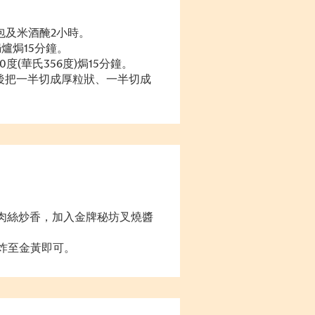
料包及米酒醃2小時。
)焗爐焗15分鐘。
度(華氏356度)焗15分鐘。
熟後把一半切成厚粒狀、一半切成
頭肉絲炒香，加入金牌秘坊叉燒醬
油炸至金黃即可。