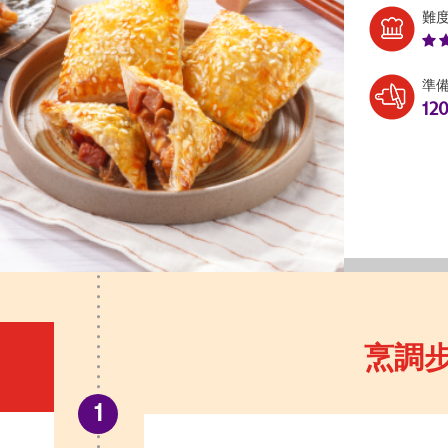
難
準
12
烹調