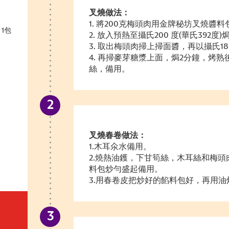
叉燒做法：
1. 將200克梅頭肉用金牌秘坊叉燒醬
1包
2. 放入預熱至攝氏200 度(華氏392度
3. 取出梅頭肉掃上掃面醬，再以攝氏180
4. 再掃麥芽糖漿上面，焗2分鐘，烤
絲，備用。
叉燒春卷做法：
1.木耳氽水備用。
2.燒熱油鑊，下甘筍絲，木耳絲和梅
料包炒勻盛起備用。
3.用春卷皮把炒好的餡料包好，再用