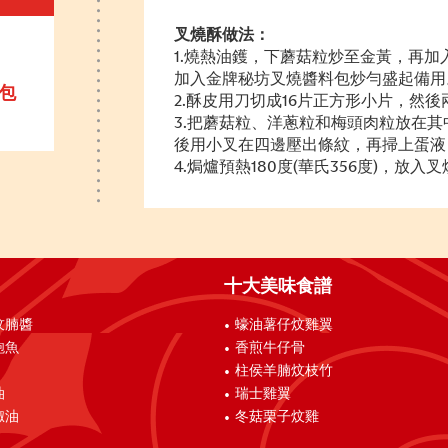
叉燒酥做法：
1.燒熱油鑊，下蘑菇粒炒至金黃，再
加入金牌秘坊叉燒醬料包炒勻盛起備用
包
2.酥皮用刀切成16片正方形小片，然
3.把蘑菇粒、洋蔥粒和梅頭肉粒放在
後用小叉在四邊壓出條紋，再掃上蛋液
4.焗爐預熱180度(華氏356度)，放入
十大美味食譜
炆腩醬
蠔油薯仔炆雞翼
鮑魚
香煎牛仔骨
柱侯羊腩炆枝竹
油
瑞士雞翼
椒油
冬菇栗子炆雞