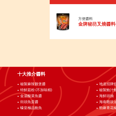
方便醬料
金牌秘坊叉燒醬料
十大推介醬料
秘製麻辣雞煲醬
地道招牌
特鮮菇粉 (不加味精)
秘製鮑汁
金湯酸菜魚醬
海鮮頭抽
街頭魚蛋醬
海南雞豉
蠔皇極品鮑魚
勁麻青花