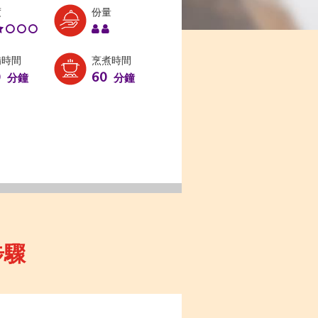
Level:
Serves:
度
份量
2
2
備時間
烹煮時間
0
60
分鐘
分鐘
步驟