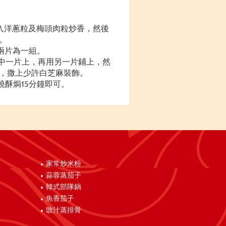
加入洋蔥粒及梅頭肉粒炒香，然後
。
後兩片為一組。
其中一片上，再用另一片鋪上，然
，撒上少許白芝麻裝飾。
叉燒酥焗15分鐘即可。
家常炒米粉
蒜蓉蒸茄子
韓式部隊鍋
魚香茄子
豉汁蒸排骨