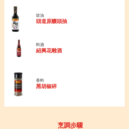
豉油
頭道原釀頭抽
料酒
紹興花雕酒
香料
黑胡椒碎
烹調步驟