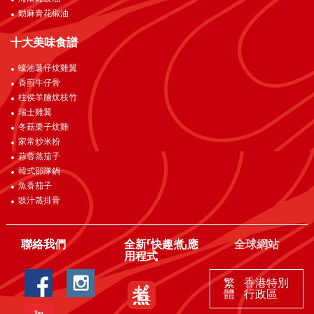
勁麻青花椒油
十大美味食譜
蠔油薯仔炆雞翼
香煎牛仔骨
柱侯羊腩炆枝竹
瑞士雞翼
冬菇栗子炆雞
家常炒米粉
蒜蓉蒸茄子
韓式部隊鍋
魚香茄子
豉汁蒸排骨
聯絡我們
全新「快趣煮」應
全球網站
用程式
繁
香港特別
體
行政區