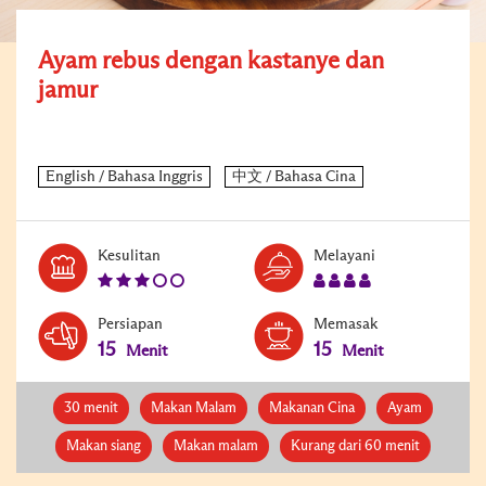
Ayam rebus dengan kastanye dan
jamur
Level:
Serves:
Kesulitan
Melayani
3
4
Persiapan
Memasak
15
15
Menit
Menit
30 menit
Makan Malam
Makanan Cina
Ayam
Makan siang
Makan malam
Kurang dari 60 menit