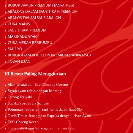
BUBUK JAMUR PREMIUM (TANPA MSG)
ABALONE DALAM SAUS TIRAM PREMIUM
ABALON DALAM SAUS ABALON
CUKA MANIS
SAUS TIRAM PREMIUM
MARINADE AYAM
CUKA MERAH BERBUMBU
SAUS XO
BUBUK AYAM BOUILLON PREMIUM (TANPA MSG)
TOBAN DJAN
10 Resep Paling Menggiurkan
Akar Teratai dan Babi Cincang Goreng
Sayap ayam rebus dengan kentang
Terong Teriyaki
Sup ikan pedas ala Sichuan
Potongan Tenderloin Sapi Tumis dalam Saus XO
Tumis Timun Jepang dan Paprika dengan Irisan Ayam
Tahu Goreng Kecap
Tumis Sate Ayam Goreng dan Inaniwa Udon