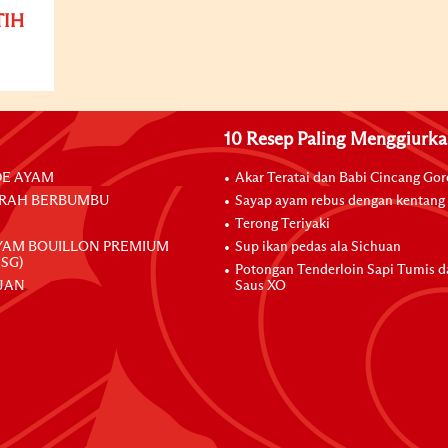
TIH
10 Resep Paling Menggiurk
E AYAM
Akar Teratai dan Babi Cincang Go
RAH BERBUMBU
Sayap ayam rebus dengan kentang
Terong Teriyaki
YAM BOUILLON PREMIUM
Sup ikan pedas ala Sichuan
SG)
Potongan Tenderloin Sapi Tumis 
JAN
Saus XO