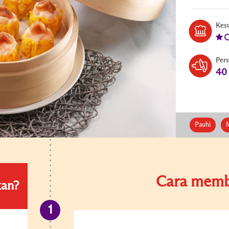
Kesu
Per
40
Pauhi
Cara memb
kan?