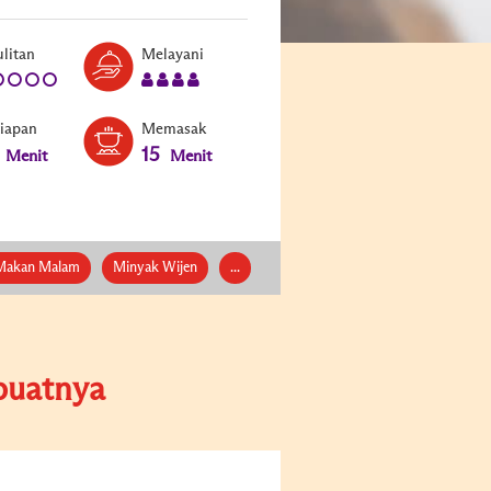
Level:
Serves:
litan
Melayani
1
4
siapan
Memasak
15
Menit
Menit
Makan Malam
Minyak Wijen
...
uatnya