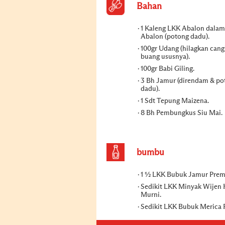
Bahan
1 Kaleng LKK Abalon dalam
Abalon (potong dadu).
100gr Udang (hilagkan can
buang ususnya).
100gr Babi Giling.
3 Bh Jamur (direndam & po
dadu).
1 Sdt Tepung Maizena.
8 Bh Pembungkus Siu Mai.
bumbu
1 ½ LKK Bubuk Jamur Prem
Sedikit LKK Minyak Wijen
Murni.
Sedikit LKK Bubuk Merica P