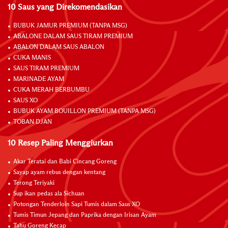
10 Saus yang Direkomendasikan
BUBUK JAMUR PREMIUM (TANPA MSG)
ABALONE DALAM SAUS TIRAM PREMIUM
ABALON DALAM SAUS ABALON
CUKA MANIS
SAUS TIRAM PREMIUM
MARINADE AYAM
CUKA MERAH BERBUMBU
SAUS XO
BUBUK AYAM BOUILLON PREMIUM (TANPA MSG)
TOBAN DJAN
10 Resep Paling Menggiurkan
Akar Teratai dan Babi Cincang Goreng
Sayap ayam rebus dengan kentang
Terong Teriyaki
Sup ikan pedas ala Sichuan
Potongan Tenderloin Sapi Tumis dalam Saus XO
Tumis Timun Jepang dan Paprika dengan Irisan Ayam
Tahu Goreng Kecap