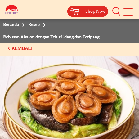
Shop Now
Shop Now
Beranda
Resep
Rebusan Abalon dengan Telur Udang dan Teripang
KEMBALI