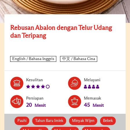
Rebusan Abalon dengan Telur Udang
dan Teripang
Level:
Serves:
Kesulitan
Melayani
4
4
Persiapan
Memasak
20
45
Menit
Menit
Pauhi
Tahun Baru Imlek
Minyak Wijen
Bebek