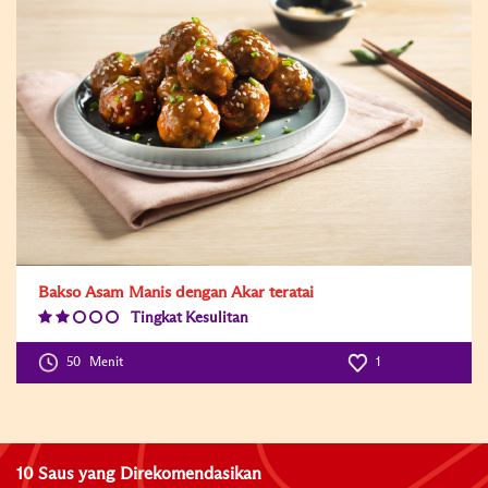
Bakso Asam Manis dengan Akar teratai
Tingkat Kesulitan
Difficulty
Level:2
50
Menit
1
10 Saus yang Direkomendasikan