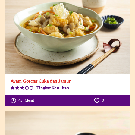
Ayam Goreng Cuka dan Jamur
Tingkat Kesulitan
Difficulty
Level:3
45
Menit
0