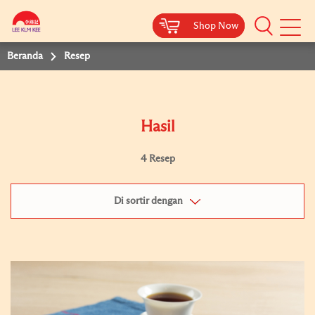
Shop Now
Shop Now
Beranda
Resep
Hasil
4 Resep
Di sortir dengan