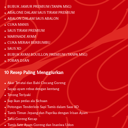
BUBUK JAMUR PREMIUM (TANPA MSG)
ABALONE DALAM SAUS TIRAM PREMIUM
ABALON DALAM SAUS ABALON
CUKA MANIS
SAUS TIRAM PREMIUM
MARINADE AYAM
CUKA MERAH BERBUMBU
SAUS XO
BUBUK AYAM BOUILLON PREMIUM (TANPA MSG)
TOBAN DJAN
10 Resep Paling Menggiurkan
Akar Teratai dan Babi Cincang Goreng
Sayap ayam rebus dengan kentang
Terong Teriyaki
Sup ikan pedas ala Sichuan
Potongan Tenderloin Sapi Tumis dalam Saus XO
Tumis Timun Jepang dan Paprika dengan Irisan Ayam
Tahu Goreng Kecap
Tumis Sate Ayam Goreng dan Inaniwa Udon