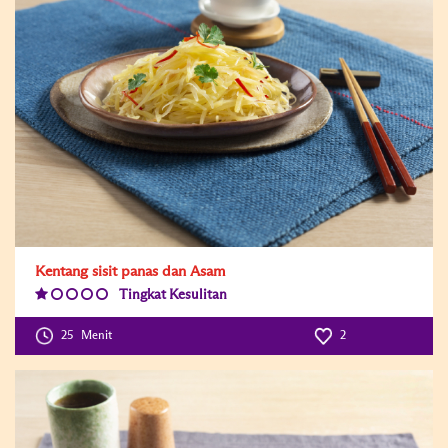
Kentang sisit panas dan Asam
Tingkat Kesulitan
Difficulty
Level:1
25
Menit
2